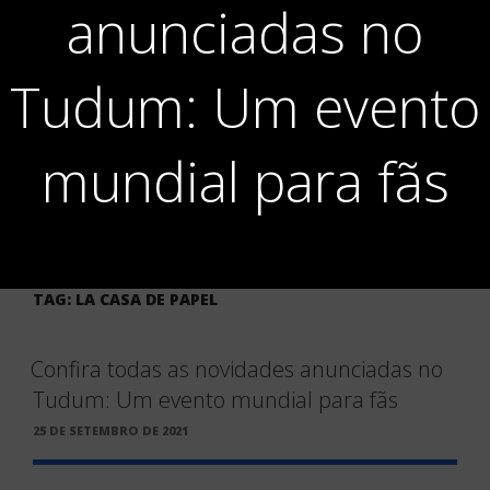
anunciadas no
Tudum: Um evento
mundial para fãs
TAG:
LA CASA DE PAPEL
Confira todas as novidades anunciadas no
Tudum: Um evento mundial para fãs
PUBLICADO
25 DE SETEMBRO DE 2021
EM