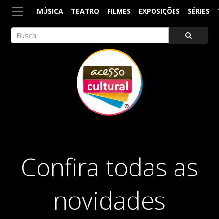
MÚSICA
TEATRO
FILMES
EXPOSIÇÕES
SÉRIES
ACESSO CULTURAL
Arte, Cultura Pop e Entretenimento
Confira todas as
novidades