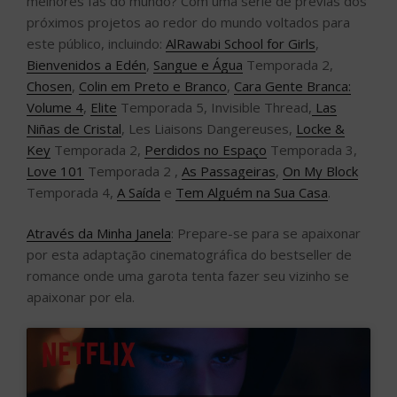
melhores fãs do mundo? Com uma série de prévias dos
próximos projetos ao redor do mundo voltados para
este público, incluindo:
AlRawabi School for Girls
,
Bienvenidos a Edén
,
Sangue e Água
Temporada 2,
Chosen
,
Colin em Preto e Branco
,
Cara Gente Branca:
Volume 4
,
Elite
Temporada 5, Invisible Thread,
Las
Niñas de Cristal
, Les Liaisons Dangereuses,
Locke &
Key
Temporada 2,
Perdidos no Espaço
Temporada 3,
Love 101
Temporada 2 ,
As Passageiras
,
On My Block
Temporada 4,
A Saída
e
Tem Alguém na Sua Casa
.
Através da Minha Janela
: Prepare-se para se apaixonar
por esta adaptação cinematográfica do bestseller de
romance onde uma garota tenta fazer seu vizinho se
apaixonar por ela.