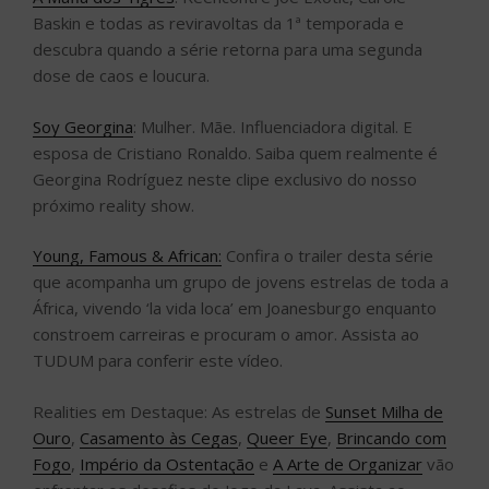
Baskin e todas as reviravoltas da 1ª temporada e
descubra quando a série retorna para uma segunda
dose de caos e loucura.
Soy Georgina
: Mulher. Mãe. Influenciadora digital. E
esposa de Cristiano Ronaldo. Saiba quem realmente é
Georgina Rodríguez neste clipe exclusivo do nosso
próximo reality show.
Young, Famous & African:
Confira o trailer desta série
que acompanha um grupo de jovens estrelas de toda a
África, vivendo ‘la vida loca’ em Joanesburgo enquanto
constroem carreiras e procuram o amor. Assista ao
TUDUM para conferir este vídeo.
Realities em Destaque: As estrelas de
Sunset Milha de
Ouro
,
Casamento às Cegas
,
Queer Eye
,
Brincando com
Fogo
,
Império da Ostentação
e
A Arte de Organizar
vão