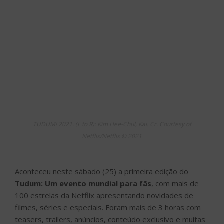
TUDUM! 2021. (L to R): Kim Hee-Chul, Kai. Cr. Courtesy of
Netflix/Netflix © 2021
Aconteceu neste sábado (25) a primeira edição do
Tudum: Um evento mundial para fãs
, com mais de
100 estrelas da Netflix apresentando novidades de
filmes, séries e especiais. Foram mais de 3 horas com
teasers, trailers, anúncios, conteúdo exclusivo e muitas