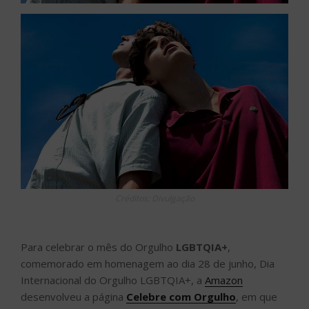
Créditos: Divulgação
Para celebrar o mês do Orgulho
LGBTQIA+
,
comemorado em homenagem ao dia 28 de junho, Dia
Internacional do Orgulho LGBTQIA+, a
Amazon
desenvolveu a página
Celebre com Orgulho
, em que
foi feita uma curadoria de produtos e conteúdos. A
iniciativa foi idealizada na empresa pelo glamazon,
grupo de afinidade da Amazon que oferece suporte
para funcionários LGBTQIA+ e promove diversidade e
inclusão.
Até o dia 2 de julho, os produtos incluídos na curadoria
especial da campanha terão 15% de todas as vendas
redirecionadas para a ONG ParadaSP, para serem