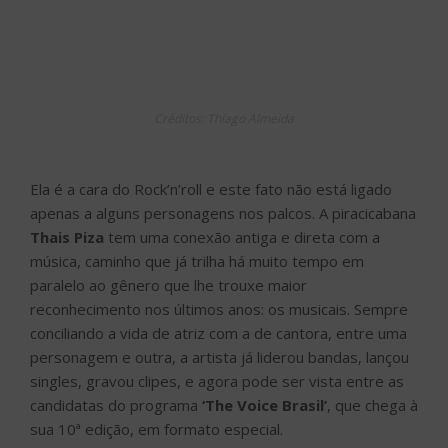
apenas a alguns personagens nos palcos. A piracicabana
Thais Piza
tem uma conexão antiga e direta com a
música, caminho que já trilha há muito tempo em
paralelo ao gênero que lhe trouxe maior
reconhecimento nos últimos anos: os musicais. Sempre
conciliando a vida de atriz com a de cantora, entre uma
personagem e outra, a artista já liderou bandas, lançou
singles, gravou clipes, e agora pode ser vista entre as
candidatas do programa
‘The Voice Brasil’
, que chega à
sua 10ª edição, em formato especial.
Escolhida por
Lulu Santos
, o famoso hitmaker será o
responsável por orientar e acompanhar de perto a
jornada da artista no reality, e que deve ser embalada
por muito pop-rock, nacional e internacional, seguindo o
estilo pessoal e profissional já conhecido de Thais, que
não deixa faltar em sua playlist o rock clássico e a pop
disco, representados em sucessos internacionais de
Alanis Morissette, Blondie, Pink, David Bowie, Lady