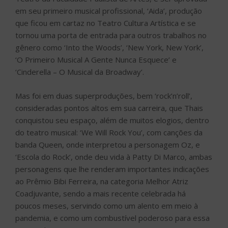
consideradas pontos altos em sua carreira, que Thais
conquistou seu espaço, além de muitos elogios, dentro
do teatro musical: ‘We Will Rock You’, com canções da
banda Queen, onde interpretou a personagem Oz, e
‘Escola do Rock’, onde deu vida à Patty Di Marco, ambas
personagens que lhe renderam importantes indicações
ao Prêmio Bibi Ferreira, na categoria Melhor Atriz
Coadjuvante, sendo a mais recente celebrada há
poucos meses, servindo como um alento em meio à
pandemia, e como um combustível poderoso para essa
retomada.
Lady Gaga e Tony Bennett lançam novo
single e anunciam álbum
PUBLICADO
10 DE AGOSTO DE 2021
EM