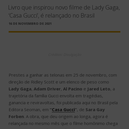
Livro que inspirou novo filme de Lady Gaga,
‘Casa Gucci’, é relançado no Brasil
PUBLICADO
16 DE NOVEMBRO DE 2021
EM
Créditos: Divulgação
Prestes a ganhar as telonas em 25 de novembro, com
direção de Ridley Scott e um elenco de peso como
Lady Gaga
,
Adam Driver
,
Al Pacino
e
Jared Leto
, a
trajetória da família Gucci envolta em tragédias,
ganancia e reviravoltas, foi publicada aqui no Brasil pela
Editora Seoman, em
“
Casa Gucci
”
, de
Sara Gay
Forben
. A obra, que deu origem ao longa, agora é
relançada no mesmo mês que o filme homônimo chega