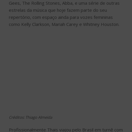
Créditos: Thiago Almeida
Profissionalmente Thais viajou pelo Brasil em turnê com
a Banda Viva Noite e há alguns anos vem se dedicando
a trabalhos autorais, lançando canções que caracterizam
seu estilo rocker e com uma pitada de POP, com letras
reais que falam de decepções amorosas, medo das
angústias da vida e do próprio cotidiano, a exemplo de
‘Nightmare’, que virou
clipe
, e de ‘Afraid of Love’,
lançadas em 2019 e disponíveis no Spotify. Mais
recentemente, a artista lançou seu novo single, ‘Falling’,
criado durante o isolamento social, e que pode ser