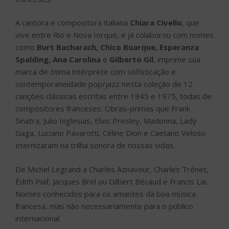
A cantora e compositora italiana
Chiara Civello
, que
vive entre Rio e Nova Iorque, e já colaborou com nomes
como
Burt Bacharach, Chico Buarque, Esperanza
Spalding, Ana Carolina
e
Gilberto Gil
, imprime sua
marca de ótima intérprete com sofisticação e
contemporaneidade pop/jazz nesta coleção de 12
canções clássicas escritas entre 1945 e 1975, todas de
compositores franceses. Obras-primas que Frank
Sinatra, Julio Inglesias, Elvis Presley, Madonna, Lady
Gaga, Luciano Pavarotti, Céline Dion e Caetano Veloso
eternizaram na trilha sonora de nossas vidas.
De Michel Legrand a Charles Aznavour, Charles Trénet,
Édith Piaf, Jacques Brel ou Gilbert Bécaud e Francis Lai.
Nomes conhecidos para os amantes da boa música
francesa, mas não necessariamente para o público
internacional.