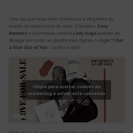
Clique para aceitar cookies de
marketing e ativar este conteúdo
Além disso, os astros anunciaram a chegada de mais um
álbum em conjunto, intitulado “
Love For Sale
“, com
lançamento previsto para 1º de outubro. ​​Este álbum
histórico será a última gravação de estúdio de Tony,
apresentando uma seleção de duetos e solos de
canções de
Cole Porter
escolhidos por ambos os
artistas. O novo projeto, que terá 10 faixas na sua
versão standard e 12 na deluxe, é uma homenagem a
Cole Porter, ícone da música americana e reverenciado