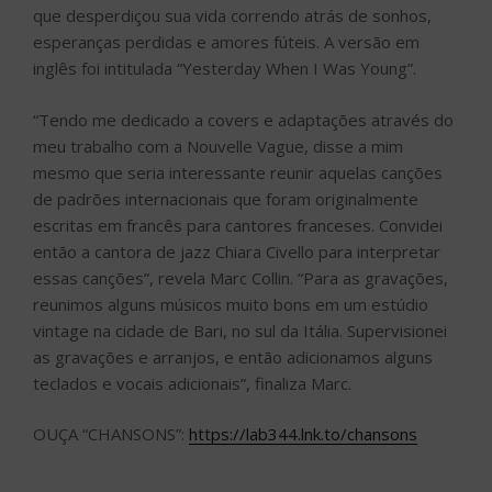
que desperdiçou sua vida correndo atrás de sonhos,
esperanças perdidas e amores fúteis. A versão em
inglês foi intitulada “Yesterday When I Was Young”.
“Tendo me dedicado a covers e adaptações através do
meu trabalho com a Nouvelle Vague, disse a mim
mesmo que seria interessante reunir aquelas canções
de padrões internacionais que foram originalmente
escritas em francês para cantores franceses. Convidei
então a cantora de jazz Chiara Civello para interpretar
essas canções”, revela Marc Collin. “Para as gravações,
reunimos alguns músicos muito bons em um estúdio
vintage na cidade de Bari, no sul da Itália. Supervisionei
as gravações e arranjos, e então adicionamos alguns
teclados e vocais adicionais”, finaliza Marc.
OUÇA “CHANSONS”:
https://lab344.lnk.to/chansons