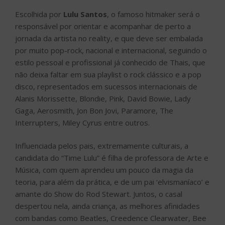
Gaga, Aerosmith, Jon Bon Jovi, Paramore, The
Interrupters, Miley Cyrus entre outros.
Influenciada pelos pais, extremamente culturais, a
candidata do “Time Lulu” é filha de professora de Arte e
Música, com quem aprendeu um pouco da magia da
teoria, para além da prática, e de um pai ‘elvismaníaco’ e
amante do Show do Rod Stewart. Juntos, o casal
despertou nela, ainda criança, as melhores afinidades
com bandas como Beatles, Creedence Clearwater, Bee
Gees, The Rolling Stones, Abba, e uma série de outras
estrelas da música que hoje fazem parte do seu
repertório, com espaço ainda para vozes femininas
como Kelly Clarkson, Mariah Carey e Whitney Houston.