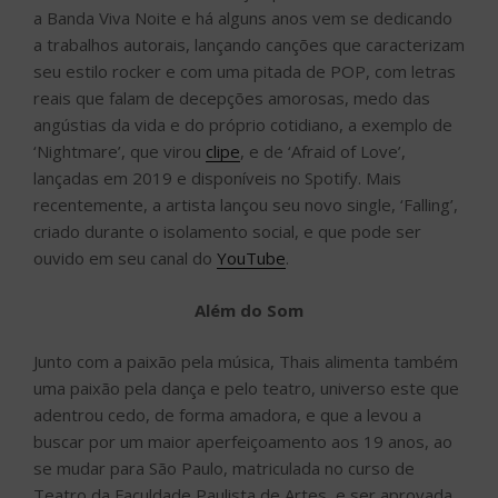
ouvido em seu canal do
YouTube
.
Além do Som
Junto com a paixão pela música, Thais alimenta também
uma paixão pela dança e pelo teatro, universo este que
adentrou cedo, de forma amadora, e que a levou a
buscar por um maior aperfeiçoamento aos 19 anos, ao
se mudar para São Paulo, matriculada no curso de
Teatro da Faculdade Paulista de Artes, e ser aprovada
em seu primeiro musical profissional, ‘Aida’, produção
que ficou em cartaz no Teatro Cultura Artística e se
tornou uma porta de entrada para outros trabalhos no
gênero como ‘Into the Woods’, ‘New York, New York’,
‘O Primeiro Musical A Gente Nunca Esquece’ e
‘Cinderella – O Musical da Broadway’.
Mas foi em duas superproduções, bem ‘rock’n’roll’,