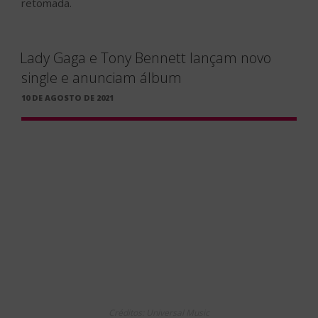
Créditos: Universal Music
Uma das parcerias mais charmosas e elegantes do
mundo da música está de volta. O lendário
Tony
Bennett
e a premiada cantora
Lady Gaga
acabam de
divulgar em todas as plataformas digitais o single “
I Get
a Kick Out of You
“. Confira o clipe!