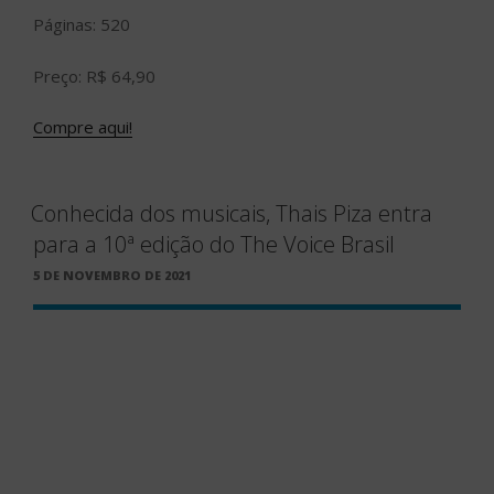
Páginas: 520
Preço: R$ 64,90
Compre aqui!
Conhecida dos musicais, Thais Piza entra
para a 10ª edição do The Voice Brasil
PUBLICADO
5 DE NOVEMBRO DE 2021
EM
Créditos: Thiago Almeida
Ela é a cara do Rock’n’roll e este fato não está ligado