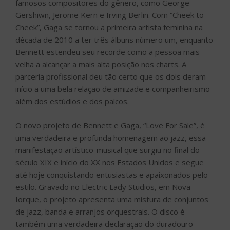
O novo projeto de Bennett e Gaga, “Love For Sale”, é
uma verdadeira e profunda homenagem ao jazz, essa
manifestação artístico-musical que surgiu no final do
século XIX e início do XX nos Estados Unidos e segue
até hoje conquistando entusiastas e apaixonados pelo
estilo. Gravado no Electric Lady Studios, em Nova
Iorque, o projeto apresenta uma mistura de conjuntos
de jazz, banda e arranjos orquestrais. O disco é
também uma verdadeira declaração do duradouro
relacionamento de mais de dez anos entre Bennett e
Gaga e celebra o amor, respeito e admiração um pelo
outro.
Amazon celebra Mês do Orgulho LGBTQIA+
PUBLICADO
29 DE JUNHO DE 2021
EM