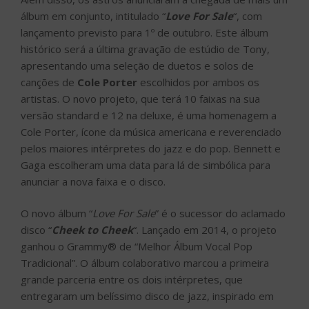
pelos maiores intérpretes do jazz e do pop. Bennett e
Gaga escolheram uma data para lá de simbólica para
anunciar a nova faixa e o disco.
O novo álbum “
Love For Sale
” é o sucessor do aclamado
disco “
Cheek to Cheek
“. Lançado em 2014, o projeto
ganhou o Grammy® de “Melhor Álbum Vocal Pop
Tradicional”. O álbum colaborativo marcou a primeira
grande parceria entre os dois intérpretes, que
entregaram um belíssimo disco de jazz, inspirado em
famosos compositores do gênero, como George
Gershiwn, Jerome Kern e Irving Berlin. Com “Cheek to
Cheek”, Gaga se tornou a primeira artista feminina na
década de 2010 a ter três álbuns número um, enquanto
Bennett estendeu seu recorde como a pessoa mais
velha a alcançar a mais alta posição nos charts. A
parceria profissional deu tão certo que os dois deram
início a uma bela relação de amizade e companheirismo
além dos estúdios e dos palcos.