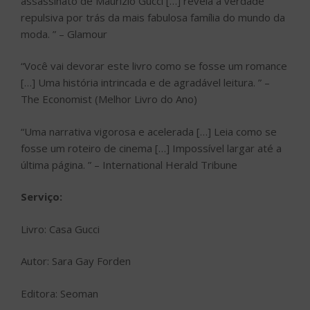
assassinato de Maurizio Gucci […] revela a verdade
repulsiva por trás da mais fabulosa família do mundo da
moda. ” – Glamour
“Você vai devorar este livro como se fosse um romance
[…] Uma história intrincada e de agradável leitura. ” –
The Economist (Melhor Livro do Ano)
“Uma narrativa vigorosa e acelerada […] Leia como se
fosse um roteiro de cinema […] Impossível largar até a
última página. ” – International Herald Tribune
Serviço:
Livro: Casa Gucci
Autor: Sara Gay Forden
Editora: Seoman