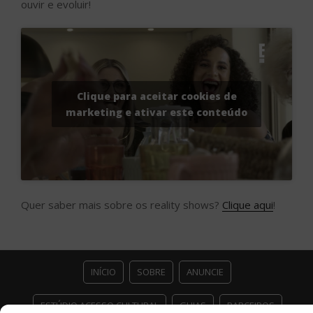
ouvir e evoluir!
Clique para aceitar cookies de
marketing e ativar este conteúdo
Quer saber mais sobre os reality shows?
Clique aqui
!
INÍCIO
SOBRE
ANUNCIE
ESTÚDIO ACESSO CULTURAL
GUIAS
PARCEIROS