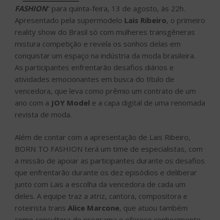
FASHION
” para quinta-feira, 13 de agosto, às 22h.
Apresentado pela supermodelo
Lais Ribeiro
, o primeiro
reality show do Brasil só com mulheres transgêneras
mistura competição e revela os sonhos delas em
conquistar um espaço na indústria da moda brasileira.
As participantes enfrentarão desafios diários e
atividades emocionantes em busca do título de
vencedora, que leva como prêmio um contrato de um
ano com a
JOY Model
e a capa digital de uma renomada
revista de moda.
Além de contar com a apresentação de Lais Ribeiro,
BORN TO FASHION terá um time de especialistas, com
a missão de apoiar as participantes durante os desafios
que enfrentarão durante os dez episódios e deliberar
junto com Lais a escolha da vencedora de cada um
deles. A equipe traz a atriz, cantora, compositora e
roteirista trans
Alice Marcone
, que atuou também
como consultora do programa e oferece conhecimento