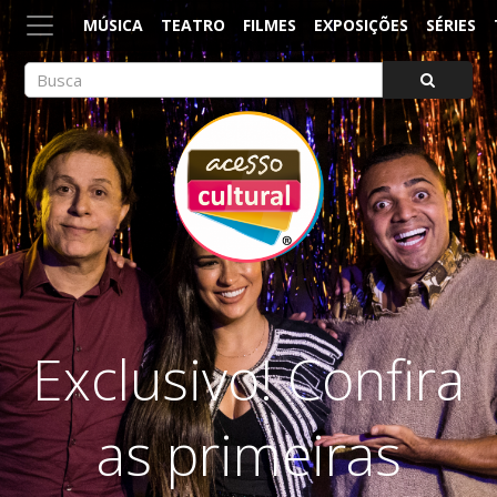
MÚSICA
TEATRO
FILMES
EXPOSIÇÕES
SÉRIES
ACESSO CULTURAL
Arte, Cultura Pop e Entretenimento
Exclusivo! Confira
as primeiras