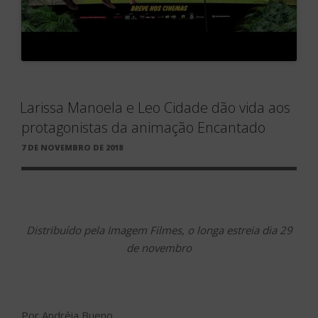
Larissa Manoela e Leo Cidade dão vida aos
protagonistas da animação Encantado
PUBLICADO
7 DE NOVEMBRO DE 2018
EM
Distribuído pela Imagem Filmes, o longa estreia dia 29
de novembro
Por Andréia Bueno