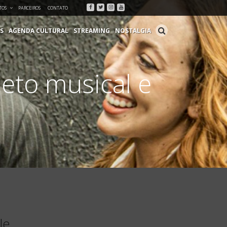
Facebook
Twitter
Instagram
Youtube
TOS
PARCEIROS
CONTATO
S
AGENDA CULTURAL
STREAMING
NOSTALGIA
eto musical e
le