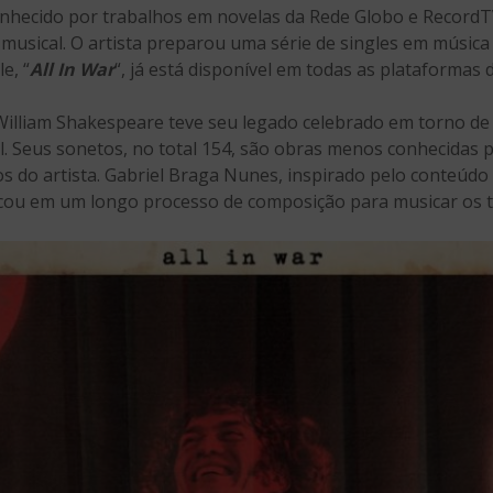
onhecido por trabalhos em novelas da Rede Globo e RecordTV
o musical. O artista preparou uma série de singles em músic
e, “
All In War
“, já está disponível em todas as plataformas d
William Shakespeare teve seu legado celebrado em torno de
l. Seus sonetos, no total 154, são obras menos conhecidas 
os do artista. Gabriel Braga Nunes, inspirado pelo conteúd
arcou em um longo processo de composição para musicar os t