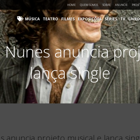
HOME
QUEM SOMOS
SOBRE
ANUNCIE
PROJE
MÚSICA
TEATRO
FILMES
EXPOSIÇÕES
SÉRIES
TV
LIVRO
a Nunes anuncia proj
lança single
 anuncia projeto musical e lança sing