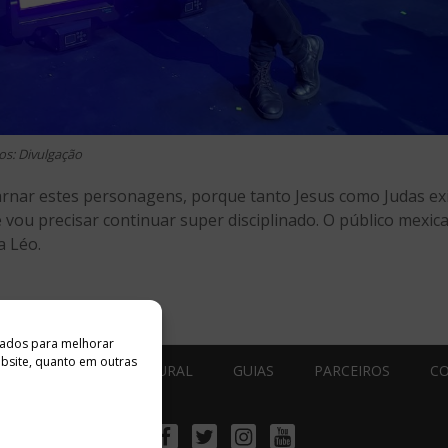
os: Divulgação
arnar estes personagens, porque tanto Jesus como Judas ex
e vou precisar continuar super disciplinado. O público mex
a Léo.
ados ​​para melhorar
ebsite, quanto em outras
ESTÚDIO ACESSO CULTURAL
GUIAS
PARCEIROS
C
Facebook
Twitter
Instagram
Youtube