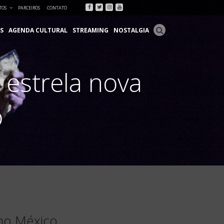
Facebook
Twitter
Instagram
Youtube
TOS
PARCEIROS
CONTATO
S
AGENDA CULTURAL
STREAMING
NOSTALGIA
 estrela nova
o
 no México