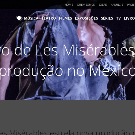
HOME
QUEM SOMOS
SOBRE
ANUNCIE
PROJE
MÚSICA
TEATRO
FILMES
EXPOSIÇÕES
SÉRIES
TV
LIVRO
iro de Les Misérables
produção no Méxic
 Les Misérables estrela nova produção