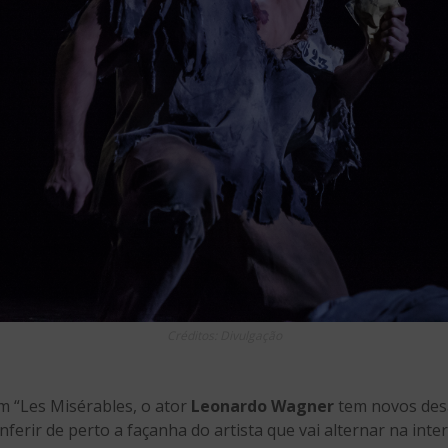
Créditos: Divulgação
 “Les Misérables, o ator
Leonardo Wagner
tem novos desaf
erir de perto a façanha do artista que vai alternar na inte