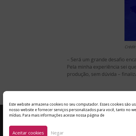
Crédit
– Será um grande desafio enc
Pela minha experiência sei qu
produção, sem dúvida – finaliz
Este website armazena cookies no seu computador. Esses cookies são us
nosso website e fornecer serviços personalizados para você, tanto no w
INÍCIO
SOBRE
ANUNCIE
mídias. Para mais informações acesse nossa página de
Aceitar cookies
Negar