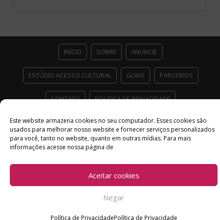
INÍCIO
SOBRE
ANUNCIE
ESTÚDIO ACESSO CULTURAL
GUIAS
PARCEIROS
CONTATO
POLÍTICA DE PRIVACIDADE
Facebook
Twitter
Instagram
Youtube
Este website armazena cookies no seu computador. Esses cookies são
usados ​​para melhorar nosso website e fornecer serviços personalizados
para você, tanto no website, quanto em outras mídias. Para mais
©
Copyright
2026 Acesso Cultural - Arte, Cultura Pop e Entretenimento
informações acesse nossa página de
Desenvolvido por
Del Vieira
Aceitar cookies
Negar
Política de Privacidade
Política de Privacidade