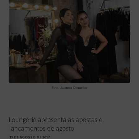
Foto: Jacques Dequeker
Loungerie apresenta as apostas e
lançamentos de agosto
PUBLICADO
15 DE AGOSTO DE 2017