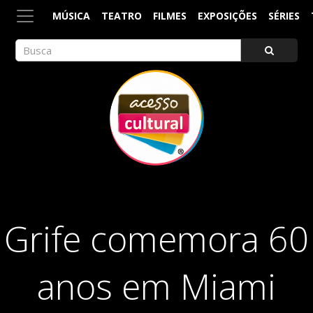
MÚSICA
TEATRO
FILMES
EXPOSIÇÕES
SÉRIES
ACESSO CULTURAL
Arte, Cultura Pop e Entretenimento
Grife comemora 60
anos em Miami