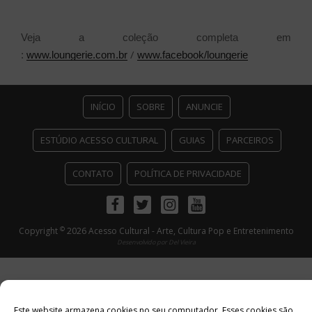
Veja a coleção completa em
/
:
www.loungerie.com.br
www.facebook/loungerie
INÍCIO
SOBRE
ANUNCIE
ESTÚDIO ACESSO CULTURAL
GUIAS
PARCEIROS
CONTATO
POLÍTICA DE PRIVACIDADE
Facebook
Twitter
Instagram
Youtube
©
Copyright
2026 Acesso Cultural - Arte, Cultura Pop e Entretenimento
Desenvolvido por
Del Vieira
Este website armazena cookies no seu computador. Esses cookies são