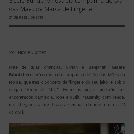
Gisele Bündchen estrela campanha de Dia
das Mães de Marca de Lingerie
PUBLICADO
21 DE ABRIL DE 2018
EM
Por Nicole Gomez
Gisele
Mãe de duas crianças, Vivian e Benjamin,
Bündchen
será o rosto da campanha de Dia das Mães da
Hope
, que traz o conceito de “lingerie do seu jeito” e sob o
slogan “Amor de Mãe”. Entre as peças poderão ser
encontrados camisola, robe e sutiã, maternity com renda,
que chegam às lojas físicas e virtuais da marca no dia 23
de abril.