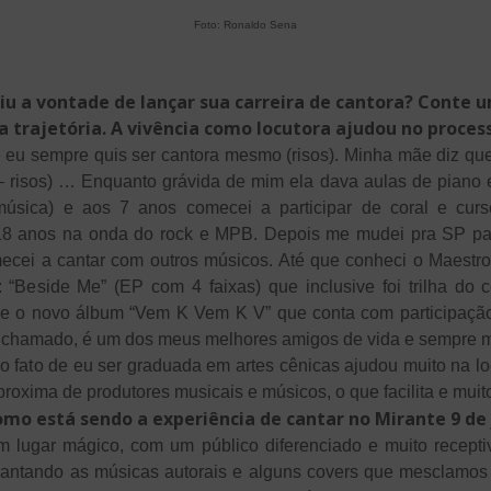
Foto: Ronaldo Sena
iu a vontade de lançar sua carreira de cantora? Conte 
a trajetória. A vivência como locutora ajudou no proces
eu sempre quis ser cantora mesmo (risos). Minha mãe diz que
 risos) … Enquanto grávida de mim ela dava aulas de piano e
música) e aos 7 anos comecei a participar de coral e curs
18 anos na onda do rock e MPB. Depois me mudei pra SP pa
ecei a cantar com outros músicos. Até que conheci o Maestr
 “Beside Me” (EP com 4 faixas) que inclusive foi trilha do 
e o novo álbum “Vem K Vem K V” que conta com participaçã
é chamado, é um dos meus melhores amigos de vida e sempre m
o fato de eu ser graduada em artes cênicas ajudou muito na lo
proxima de produtores musicais e músicos, o que facilita e muito 
omo está sendo a experiência de cantar no Mirante 9 de 
 lugar mágico, com um público diferenciado e muito recepti
vel cantando as músicas autorais e alguns covers que mescla