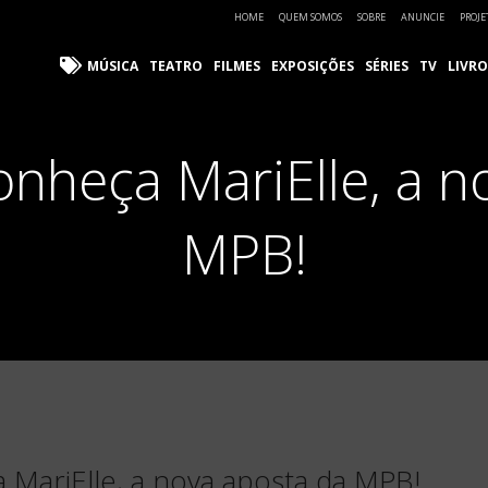
HOME
QUEM SOMOS
SOBRE
ANUNCIE
PROJE
MÚSICA
TEATRO
FILMES
EXPOSIÇÕES
SÉRIES
TV
LIVRO
onheça MariElle, a 
MPB!
 MariElle, a nova aposta da MPB!