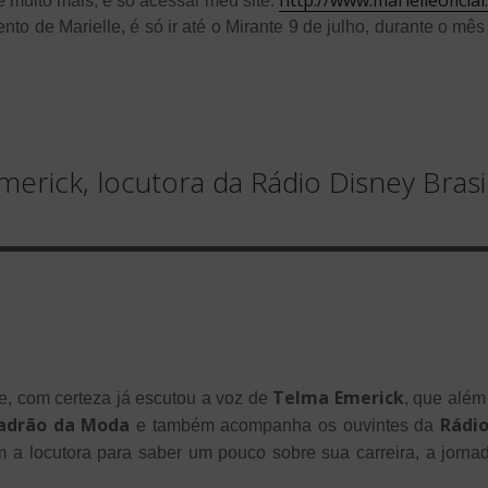
e muito mais, é só acessar meu site:
lento de Marielle, é só ir até o Mirante 9 de julho, durante o mê
merick, locutora da Rádio Disney Brasi
Telma Emerick
, com certeza já escutou a voz de
, que além
adrão da Moda
Rádi
e também acompanha os ouvintes da
 locutora para saber um pouco sobre sua carreira, a jornada