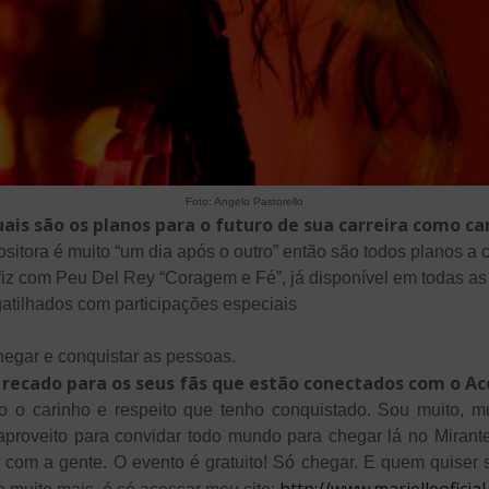
Foto: Angelo Pastorello
ais são os planos para o futuro de sua carreira como c
sitora é muito “um dia após o outro” então são todos planos a c
fiz com Peu Del Rey “Coragem e Fé”, já disponível em todas as 
ngatilhados com participações especiais
hegar e conquistar as pessoas.
 recado para os seus fãs que estão conectados com o Ace
o carinho e respeito que tenho conquistado. Sou muito, muit
roveito para convidar todo mundo para chegar lá no Mirante
r com a gente. O evento é gratuito! Só chegar. E quem quise
http://www.marielleoficia