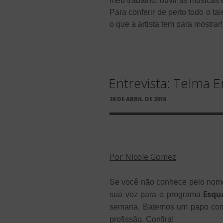
meu trabalho, ouvir as músicas 
Para conferir de perto todo o ta
o que a artista tem para mostrar!
Entrevista: Telma E
PUBLICADO
28 DE ABRIL DE 2018
EM
Por Nicole Gomez
Se você não conhece pelo nome
Esqu
sua voz para o programa
semana. Batemos um papo com a
profissão. Confira!