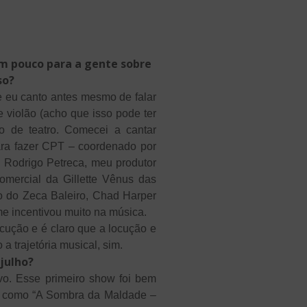
um pouco para a gente sobre
so?
 eu canto antes mesmo de falar
 violão (acho que isso pode ter
o de teatro. Comecei a cantar
ra fazer CPT – coordenado por
o Rodrigo Petreca, meu produtor
comercial da Gillette Vênus das
o do Zeca Baleiro, Chad Harper
e incentivou muito na música.
cução e é claro que a locução e
a trajetória musical, sim.
julho?
vo. Esse primeiro show foi bem
mos como “A Sombra da Maldade –