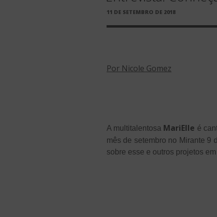
PUBLICADO
11 DE SETEMBRO DE 2018
EM
Por Nicole Gomez
MariElle
A multitalentosa
é cant
mês de setembro no Mirante 9 d
sobre esse e outros projetos em 