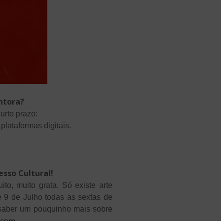
antora?
urto prazo:
plataformas digitais.
sso Cultural!
o, muito grata. Só existe arte
 9 de Julho todas as sextas de
r saber um pouquinho mais sobre
l.com