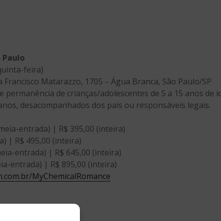
 Paulo
quinta-feira)
a Francisco Matarazzo, 1705 – Água Branca, São Paulo/SP
e permanência de crianças/adolescentes de 5 a 15 anos de 
 anos, desacompanhados dos pais ou responsáveis legais.
meia-entrada) | R$ 395,00 (inteira)
) | R$ 495,00 (inteira)
eia-entrada) | R$ 645,00 (inteira)
a-entrada) | R$ 895,00 (inteira)
im.com.br/MyChemicalRomance