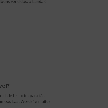
álbuns vendidos, a banda é
vel?
idade histórica para fãs
Famous Last Words” e muitos