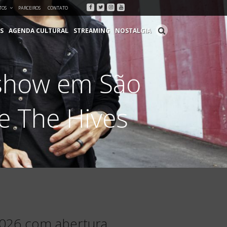
Facebook
Twitter
Instagram
Youtube
TOS
PARCEIROS
CONTATO
S
AGENDA CULTURAL
STREAMING
NOSTALGIA
show em São
e The Hives
026 com abertura