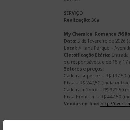
SERVIÇO
Realização:
30e
My Chemical Romance @São
Data:
5 de fevereiro de 2026 (
Local:
Allianz Parque – Avenid
Classificação Etária:
Entrada 
ou responsáveis, e de 16 a 17
Setores e preços:
Cadeira superior – R$ 197,50 (
Pista – R$ 247,50 (meia-entrada
Cadeira inferior – R$ 322,50 (m
Pista Premium – R$ 447,50 (mei
Vendas on-line:
http://event