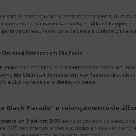
ce
está de volta ao Brasil! Dezessete anos após sua última
a apresentação única em São Paulo, no
Allianz Parque
, ma
z parte da turnê sul-americana da banda e contará com a par
y Chemical Romance em São Paulo
e
, maior empresa brasileira de entretenimento ao vivo, com
how do
My Chemical Romance em São Paulo
estarão dispo
10h, exclusivamente para clientes do banco.
he Black Parade” e relançamento de álbu
mance ao Brasil em 2026
acontece em meio ao sucesso da 
o de 2025 com diversos shows esgotados em questão de hora
 mundial, reunindo fãs de diversas gerações.