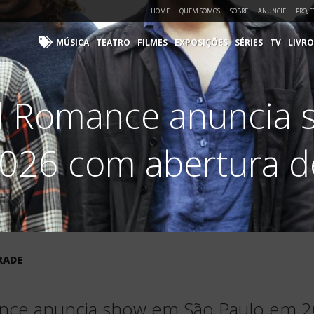
HOME
QUEM SOMOS
SOBRE
ANUNCIE
PROJE
MÚSICA
TEATRO
FILMES
EXPOSIÇÕES
SÉRIES
TV
LIVRO
l Romance anuncia 
026 com abertura d
RADE
ce anuncia show em São Paulo em 2