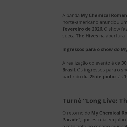
A banda
My Chemical Roman
norte-americano anunciou um
fevereiro de 2026
. O show fa
sueca
The Hives
na abertura.
Ingressos para o show do M
A realização do evento é da
30
Brasil
. Os ingressos para o s
partir do dia
25 de junho
, às 
Turnê “Long Live: T
O retorno do
My Chemical Ro
Parade
”, que estreia em julh
e relevante no cenário musical