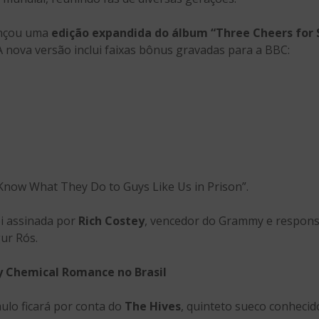
lançou uma
edição expandida do álbum “Three Cheers for
 A nova versão inclui faixas bônus gravadas para a BBC:
Know What They Do to Guys Like Us in Prison”.
i assinada por
Rich Costey
, vencedor do Grammy e responsá
ur Rós.
y Chemical Romance no Brasil
ulo ficará por conta do
The Hives
, quinteto sueco conhecid