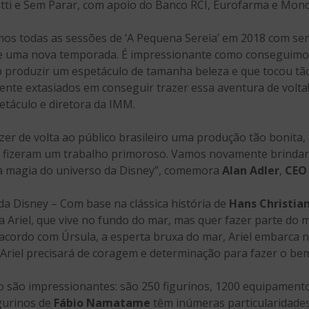
tti e Sem Parar, com apoio do Banco RCI, Eurofarma e Mondi
 todas as sessões de ‘A Pequena Sereia’ em 2018 com sem
e uma nova temporada. É impressionante como conseguimos 
p produzir um espetáculo de tamanha beleza e que tocou t
ente extasiados em conseguir trazer essa aventura de volta!
táculo e diretora da IMM.
zer de volta ao público brasileiro uma produção tão bonita, t
s fizeram um trabalho primoroso. Vamos novamente brinda
a magia do universo da Disney”, comemora
Alan Adler
,
CEO
da Disney – Com base na clássica história de
Hans Christia
 Ariel, que vive no fundo do mar, mas quer fazer parte d
cordo com Úrsula, a esperta bruxa do mar, Ariel embarca n
 Ariel precisará de coragem e determinação para fazer o be
são impressionantes: são 250 figurinos, 1200 equipamento
igurinos de
Fábio Namatame
têm inúmeras particularidades: