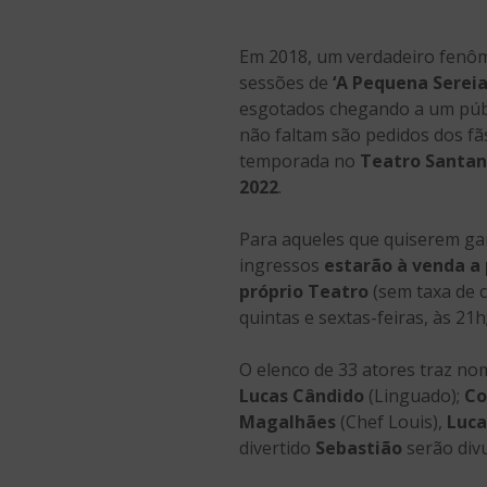
Em 2018, um verdadeiro fenôm
sessões de
‘A Pequena Sereia
esgotados chegando a um públ
não faltam são pedidos dos fã
temporada no
Teatro Santan
2022
.
Para aqueles que quiserem ga
ingressos
estarão à venda a 
próprio Teatro
(sem taxa de c
quintas e sextas-feiras, às 21
O elenco de 33 atores traz n
Lucas Cândido
(Linguado);
Co
Magalhães
(Chef Louis),
Luca
divertido
Sebastião
serão div