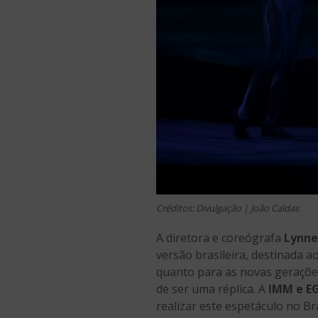
Créditos: Divulgação | João Caldas
A diretora e coreógrafa
Lynne
versão brasileira, destinada 
quanto para as novas geraçõe
de ser uma réplica. A
IMM e E
realizar este espetáculo no B