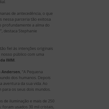
al.
anas de antecedência, o que
nessa parceria tão exitosa
ão profundamente a alma do
”, destaca Stephanie
ão fiel às intenções originais
r nosso público com uma
 da IMM
.
n Andersen
, “A Pequena
o mundo dos humanos. Depois
a aventura da sua vida. Ao
m para os seus dois mundos.
s de iluminação e mais de 250
 foram usados 30 mil cristais,