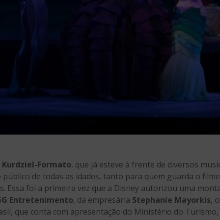
 Kurdziel-Formato
, que já esteve à frente de diversos mus
ao público de todas as idades, tanto para quem guarda o fil
s. Essa foi a primeira vez que a Disney autorizou uma mon
GG Entretenimento
, da empresária
Stephanie Mayorkis
, 
rasil, que conta com apresentação do Ministério do Turismo,