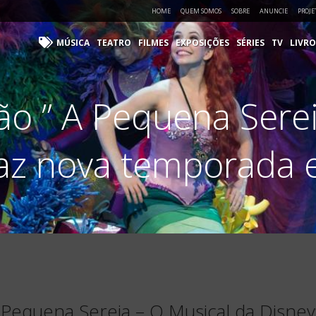
HOME
QUEM SOMOS
SOBRE
ANUNCIE
PROJE
MÚSICA
TEATRO
FILMES
EXPOSIÇÕES
SÉRIES
TV
LIVRO
o ” A Pequena Serei
faz nova temporada
Pequena Sereia – O Musical da Disney”