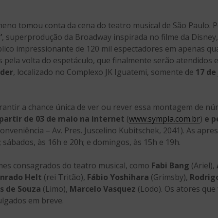
eno tomou conta da cena do teatro musical de São Paulo. P
’
, superprodução da Broadway inspirada no filme da Disney,
ico impressionante de 120 mil espectadores em apenas quat
s pela volta do espetáculo, que finalmente serão atendidos
der
, localizado no Complexo JK Iguatemi, somente de
17 de 
rantir a chance única de ver ou rever essa montagem de nú
partir de 03 de maio na internet
(
www.sympla.com.br
)
e pe
onveniência – Av. Pres. Juscelino Kubitschek, 2041). As apr
h; sábados, às 16h e 20h; e domingos, às 15h e 19h.
omes consagrados do teatro musical, como
Fabi Bang
(Ariel),
nrado Helt
(rei Tritão),
Fábio Yoshihara
(Grimsby),
Rodrig
s de Souza
(Limo),
Marcelo Vasquez
(Lodo). Os atores que
ulgados em breve.