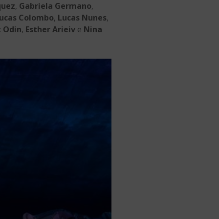
quez
,
Gabriela Germano
,
ucas Colombo
,
Lucas Nunes
,
z Odin
,
Esther Arieiv
e
Nina