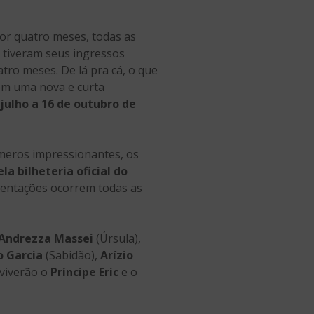
or quatro meses, todas as
 tiveram seus ingressos
ro meses. De lá pra cá, o que
 em uma nova e curta
julho a 16 de outubro de
meros impressionantes, os
la bilheteria oficial do
esentações ocorrem todas as
Andrezza Massei
(Úrsula),
o Garcia
(Sabidão),
Arízio
 viverão o
Príncipe Eric
e o