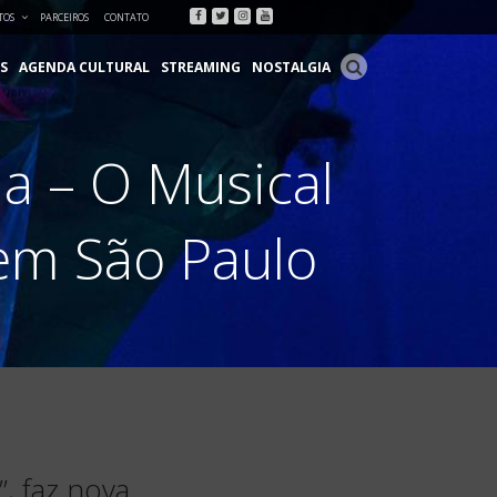
Facebook
Twitter
Instagram
Youtube
TOS
PARCEIROS
CONTATO
S
AGENDA CULTURAL
STREAMING
NOSTALGIA
a – O Musical
 em São Paulo
, faz nova