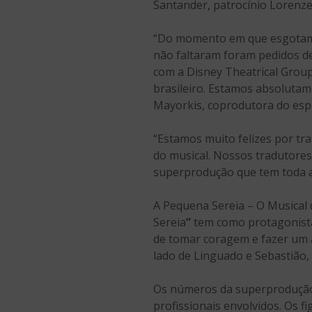
Santander, patrocínio Lorenze
“Do momento em que esgotamos
não faltaram foram pedidos d
com a Disney Theatrical Grou
brasileiro. Estamos absolutam
Mayorkis, coprodutora do espe
“Estamos muito felizes por tra
do musical. Nossos tradutore
superprodução que tem toda 
A Pequena Sereia – O Musical 
Sereia
”
tem como protagonista
de tomar coragem e fazer um a
lado de Linguado e Sebastião,
Os números da superprodução 
profissionais envolvidos. Os f