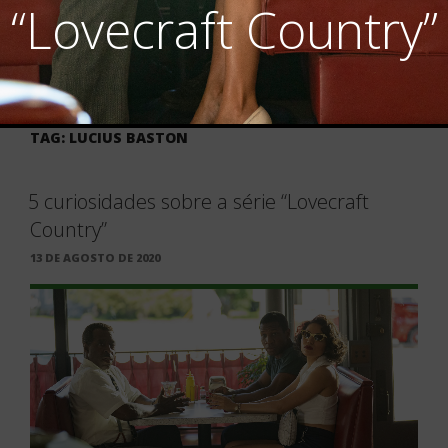
“Lovecraft Country”
TAG:
LUCIUS BASTON
5 curiosidades sobre a série “Lovecraft
Country”
PUBLICADO
13 DE AGOSTO DE 2020
EM