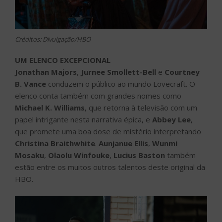
Créditos: Divulgação/HBO
UM ELENCO EXCEPCIONAL
Jonathan Majors
,
Jurnee Smollett-Bell
e
Courtney
B. Vance
conduzem o público ao mundo Lovecraft. O
elenco conta também com grandes nomes como
Michael K. Williams
, que retorna à televisão com um
papel intrigante nesta narrativa épica, e
Abbey Lee
,
que promete uma boa dose de mistério interpretando
Christina Braithwhite
.
Aunjanue Ellis
,
Wunmi
Mosaku
,
Olaolu Winfouke
,
Lucius Baston
também
estão entre os muitos outros talentos deste original da
HBO.