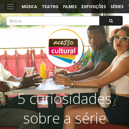
MÚSICA
TEATRO
FILMES
EXPOSIÇÕES
SÉRIES
ACESSO CULTURAL
Arte, Cultura Pop e Entretenimento
5 curiosidades
sobre a série