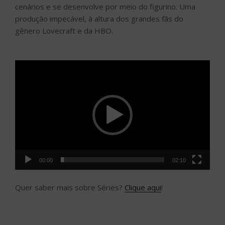
cenários e se desenvolve por meio do figurino. Uma
produção impecável, à altura dos grandes fãs do
gênero Lovecraft e da HBO.
Tocador
de
vídeo
00:00
02:10
Quer saber mais sobre Séries?
Clique aqui
!