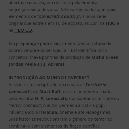
abertas e uma viagem de carro pela América
segregacionista dos anos 50 são alguns dos principais
elementos de “
Lovecraft Country
“, a nova série
original que estreia em 16 de agosto, às 22h, na
HBO
e
na
HBO GO
.
Em preparação para o lançamento desta história de
sobrevivência e superação, a HBO identifica cinco
conceitos-chave por trás da produção de
Misha Green
,
Jordan Peele
e
J.J. Abrams
.
INTRODUÇÃO AO MUNDO LOVECRAFT
A série é uma adaptação do romance “
Território
Lovecraft
“, de
Matt Ruff
, escrito no gênero criado
pelo escritor
H. P. Lovecraft
. Considerado um ícone do
“terror cósmico”, o autor permeou a cultura pop,
influenciando a literatura, cinema e até videogames.
Suas histórias revolucionaram o gênero do terror ao
combiná-lo com elementos de ficção científica,