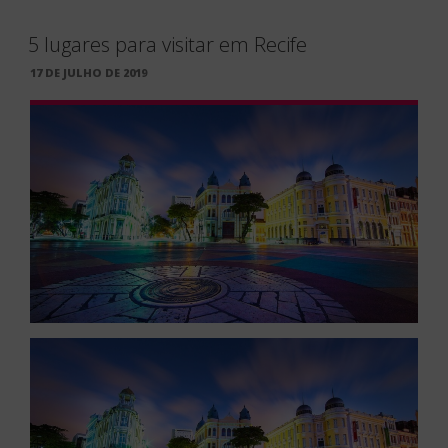
5 lugares para visitar em Recife
PUBLICADO
17 DE JULHO DE 2019
EM