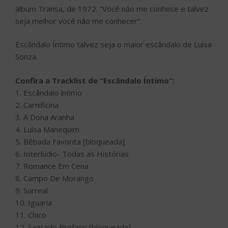
álbum Transa, de 1972. “Você não me conhece e talvez
seja melhor você não me conhecer”.
Escândalo Íntimo talvez seja o maior escândalo de Luísa
Sonza.
Confira a Tracklist de “Escândalo Íntimo”:
1. Escândalo íntimo
2. Carnificina
3. A Dona Aranha
4. Luísa Manequim
5. Bêbada Favorita [bloqueada]
6. Interlúdio- Todas as Histórias
7. Romance Em Cena
8. Campo De Morango
9. Surreal
10. Iguaria
11. Chico
12. Sagrado Profano [bloqueada]