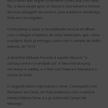
Mostrando que segue totalmente conectada com seus
fãs, a faixa surgiu após os Sonzers teorizarem o motivo
da nova tatuagem da cantora, uma aranha no antebraço,
feita em Los Angeles.
Começamos a sacar a versatilidade musical do álbum
com o suingue e balanço de Luísa Manequim, que, como
o próprio título já entrega, conta com o sample de Abílio
Manoel, de 1972.
A divertida Bêbada Favorita é aquele clássico: “
a
cachaça entra e a verdade sai
”. A faixa mistura pop,
sertanejo e samba, e o feat com Maiara e Maraisa é a
cereja do bolo!
O segundo bloco representa o amor. Começando com
Romance em Cena, um feat poderoso com a cantora
mineira Marina Sena, e a já conhecida Campo de
Morango.