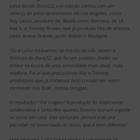
Luísa desde Doce22, a produção contou com um
reforço de peso diretamente de Los Angeles, como
Roy Lenzo, produtor de álbuns como Montero, de Lil
Nas X, e Tommy Brown, que já produziu hits de artistas
como Ariana Grande, Justin Bieber e Blackpink.
“
Eu e Luísa estávamos na missão de não repetir a
fórmula de Doce22, que foi um sucesso. Então, eu
estava na busca de uma sonoridade mais atual, mais
madura. Foi aí que procuramos Roy e Tommy,
produtores que já tínhamos feito contato em outro
momento nos EUA
”, contou Douglas.
O resultado? “
Foi mágico! A produção foi totalmente
colaborativa e tanto Roy quanto Tommy fizeram a gente
se sentir em casa. Eles somaram demais e dá pra
perceber na sonoridade do disco, que é bem diferente
”.
Mais uma vez, Luísa Sonza assina a composição de