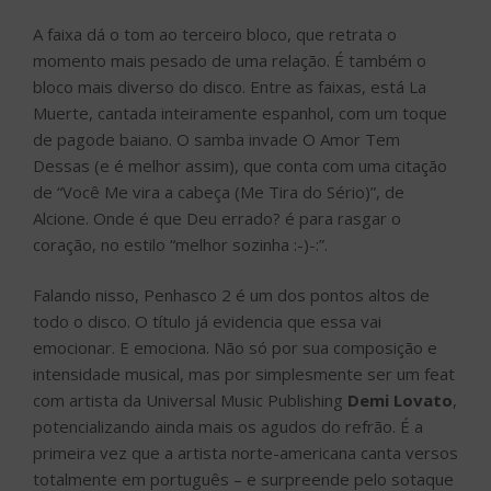
A faixa dá o tom ao terceiro bloco, que retrata o
momento mais pesado de uma relação. É também o
bloco mais diverso do disco. Entre as faixas, está La
Muerte, cantada inteiramente espanhol, com um toque
de pagode baiano. O samba invade O Amor Tem
Dessas (e é melhor assim), que conta com uma citação
de “Você Me vira a cabeça (Me Tira do Sério)”, de
Alcione. Onde é que Deu errado? é para rasgar o
coração, no estilo “melhor sozinha :-)-:”.
Falando nisso, Penhasco 2 é um dos pontos altos de
todo o disco. O título já evidencia que essa vai
emocionar. E emociona. Não só por sua composição e
intensidade musical, mas por simplesmente ser um feat
com artista da Universal Music Publishing
Demi Lovato
,
potencializando ainda mais os agudos do refrão. É a
primeira vez que a artista norte-americana canta versos
totalmente em português – e surpreende pelo sotaque