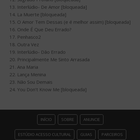
13. Interlúdio- De Amor [bloqueada]
14. La Muerte [bloqueada]
15. O Amor Tem Dessas (e é melhor assim) [bloqueada]
16. Onde É Que Deu Errado?
17. Penhasco2
18. Outra Vez
19. Interlúdio- Dão Errado
20. Principalmente Me Sinto Arrasada
21. Ana Maria
22. Lança Menina
23. Não Sou Demais
24. You Don’t Know Me [bloqueada]
INÍCIO
SOBRE
ANUNCIE
ESTÚDIO ACESSO CULTURAL
GUIAS
PARCEIROS