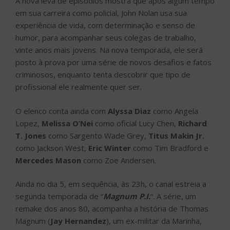
A nova leva de episódios mostra que após algum tempo
em sua carreira como policial, John Nolan usa sua
experiência de vida, com determinação e senso de
humor, para acompanhar seus colegas de trabalho,
vinte anos mais jovens. Na nova temporada, ele será
posto à prova por uma série de novos desafios e fatos
criminosos, enquanto tenta descobrir que tipo de
profissional ele realmente quer ser.
O elenco conta ainda com
Alyssa Diaz
como Angela
Lopez,
Melissa O’Nei
como oficial Lucy Chen,
Richard
T. Jones
como Sargento Wade Grey,
Titus Makin Jr.
como Jackson West,
Eric Winter
como Tim Bradford e
Mercedes Mason
como Zoe Andersen.
Ainda no dia 5, em sequência, às 23h, o canal estreia a
segunda temporada de “
Magnum P.I.
“. A série, um
remake dos anos 80, acompanha a história de Thomas
Magnum (
Jay Hernandez
), um ex-militar da Marinha,