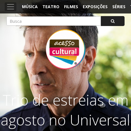
MÚSICA
TEATRO
FILMES
EXPOSIÇÕES
SÉRIES
ACESSO CULTURAL
Arte, Cultura Pop e Entretenimento
Trio de estreias em
agosto no Universal