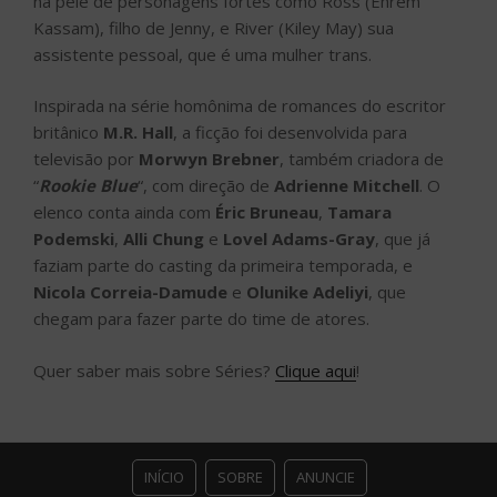
na pele de personagens fortes como Ross (Ehrem
Kassam), filho de Jenny, e River (Kiley May) sua
assistente pessoal, que é uma mulher trans.
Inspirada na série homônima de romances do escritor
britânico
M.R. Hall
, a ficção foi desenvolvida para
televisão por
Morwyn Brebner
, também criadora de
“
Rookie Blue
“, com direção de
Adrienne Mitchell
. O
elenco conta ainda com
Éric Bruneau
,
Tamara
Podemski
,
Alli Chung
e
Lovel Adams-Gray
, que já
faziam parte do casting da primeira temporada, e
Nicola Correia-Damude
e
Olunike Adeliyi
, que
chegam para fazer parte do time de atores.
Quer saber mais sobre Séries?
Clique aqui
!
INÍCIO
SOBRE
ANUNCIE