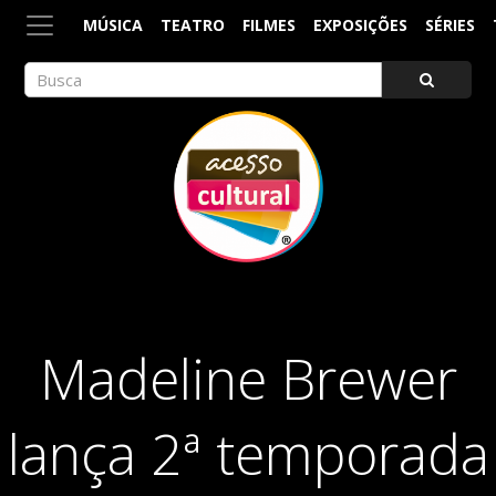
MÚSICA
TEATRO
FILMES
EXPOSIÇÕES
SÉRIES
ACESSO CULTURAL
Arte, Cultura Pop e Entretenimento
Madeline Brewer
lança 2ª temporada