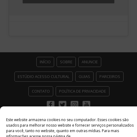
INÍCIO
SOBRE
ANUNCIE
ESTÚDIO ACESSO CULTURAL
GUIAS
PARCEIROS
CONTATO
POLÍTICA DE PRIVACIDADE
Facebook
Twitter
Instagram
Youtube
©
Copyright
2026 Acesso Cultural - Arte, Cultura Pop e Entretenimento
Este website armazena cookies no seu computador. Esses cookies são
Desenvolvido por
Del Vieira
usados ​​para melhorar nosso website e fornecer serviços personalizados
para você, tanto no website, quanto em outras mídias. Para mais
informações acesse nossa página de