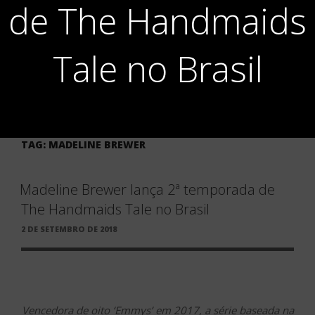
de The Handmaids
Tale no Brasil
TAG:
MADELINE BREWER
Madeline Brewer lança 2ª temporada de
The Handmaids Tale no Brasil
PUBLICADO
2 DE SETEMBRO DE 2018
EM
Vencedora de oito ‘Emmys’ em 2017, a série baseada na