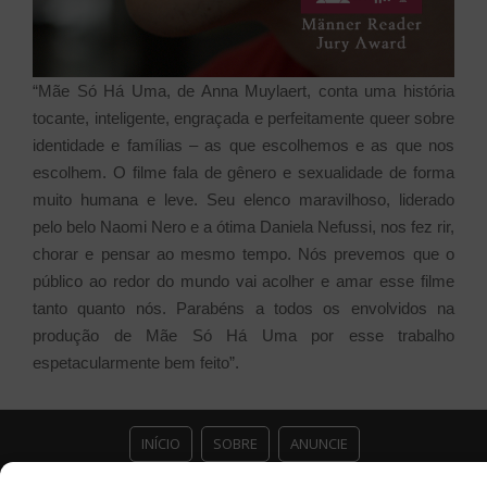
“Mãe Só Há Uma, de Anna Muylaert, conta uma história
tocante, inteligente, engraçada e perfeitamente queer sobre
identidade e famílias – as que escolhemos e as que nos
escolhem. O filme fala de gênero e sexualidade de forma
muito humana e leve. Seu elenco maravilhoso, liderado
pelo belo Naomi Nero e a ótima Daniela Nefussi, nos fez rir,
chorar e pensar ao mesmo tempo. Nós prevemos que o
público ao redor do mundo vai acolher e amar esse filme
tanto quanto nós. Parabéns a todos os envolvidos na
produção de Mãe Só Há Uma por esse trabalho
espetacularmente bem feito”.
INÍCIO
SOBRE
ANUNCIE