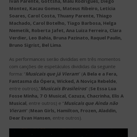
Ivan Parente, Gottsha, Malu Rodrigues, Diego
Montez, Kacau Gomes, Mateus Ribeiro, Letícia
Soares, Carol Costa, Thuany Parente, Thiago
Machado, Carol Botelho, Tiago Barbosa, Helga
Nemetik, Roberta Jafet, Ana Luiza Ferreira, Clara
Verdier, Leo Bahia, Bruna Pazinato, Raquel Paulin,
Bruno Sigrist, Bel Lima
.
As performances serão divididas em três momentos
com canções de espetáculos divididas da seguinte
forma: “
Musicais que já Vieram
” (
A Bela e a Fera,
Fantasma da Ópera, Wicked, A Noviça Rebelde
,
entre outros),”
Musicais Brasileiros
” (
Se Essa Lua
Fosse Minha, 7 O Musical, Cazuza, Chacrinha, Elis A
Musical
, entre outros) e “
Musicais que Ainda não
Vieram
” (
Mean Girls, Hamilton, Frozen, Aladdin,
Dear Evan Hansen
, entre outros).