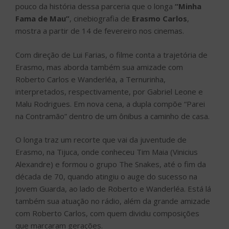
pouco da história dessa parceria que o longa
“Minha
Fama de Mau”
, cinebiografia de
Erasmo Carlos
,
mostra a partir de 14 de fevereiro nos cinemas.
Com direção de Lui Farias, o filme conta a trajetória de
Erasmo, mas aborda também sua amizade com
Roberto Carlos e Wanderléa, a Ternurinha,
interpretados, respectivamente, por Gabriel Leone e
Malu Rodrigues. Em nova cena, a dupla compõe “Parei
na Contramão” dentro de um ônibus a caminho de casa.
O longa traz um recorte que vai da juventude de
Erasmo, na Tijuca, onde conheceu Tim Maia (Vinicius
Alexandre) e formou o grupo The Snakes, até o fim da
década de 70, quando atingiu o auge do sucesso na
Jovem Guarda, ao lado de Roberto e Wanderléa. Está lá
também sua atuação no rádio, além da grande amizade
com Roberto Carlos, com quem dividiu composições
que marcaram gerações.