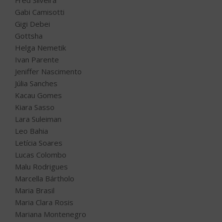
Fred Silveira
Gabi Camisotti
Gigi Debei
Gottsha
Helga Nemetik
Ivan Parente
Jeniffer Nascimento
Júlia Sanches
Kacau Gomes
Kiara Sasso
Lara Suleiman
Leo Bahia
Letícia Soares
Lucas Colombo
Malu Rodrigues
Marcella Bártholo
Maria Brasil
Maria Clara Rosis
Mariana Montenegro