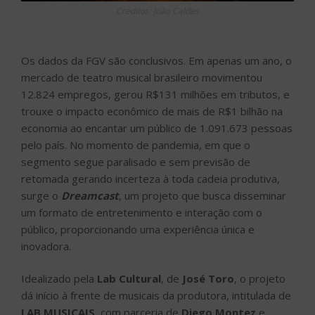
Créditos: João Caldas
Os dados da FGV são conclusivos. Em apenas um ano, o
mercado de teatro musical brasileiro movimentou
12.824 empregos, gerou R$131 milhões em tributos, e
trouxe o impacto econômico de mais de R$1 bilhão na
economia ao encantar um público de 1.091.673 pessoas
pelo país. No momento de pandemia, em que o
segmento segue paralisado e sem previsão de
retomada gerando incerteza à toda cadeia produtiva,
surge o
Dreamcast
, um projeto que busca disseminar
um formato de entretenimento e interação com o
público, proporcionando uma experiência única e
inovadora.
Idealizado pela
Lab Cultural
, de
José Toro
, o projeto
dá início à frente de musicais da produtora, intitulada de
LAB MUSICAIS
, com parceria de
Diego Montez
e