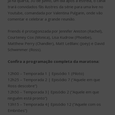
Já na quarta, 30 de junho, um dia após a estreia, o canal
trará convidados fãs ilustres da série para uma live no
Youtube, comandada por Valentina Pulgarin, onde vão
comentar e celebrar a grande reunião.
Friends é protagonizada por Jennifer Aniston (Rachel),
Courteney Cox (Monica), Lisa Kudrow (Phoebe),
Matthew Perry (Chandler), Matt LeBlanc (Joey) e David
Schwimmer (Ross).
Confira a programação completa da maratona:
12h00 – Temporada 1 | Episódio 1 (Piloto)
12h25 – Temporada 2 | Episódio 7 (“Aquele em que
Ross descobre”)
12h50 – Temporada 3| Episódio 2 (“Aquele em que
ninguém está pronto”)
13h15 – Temporada 4| Episódio 12 (“Aquele com os
Embriões”)