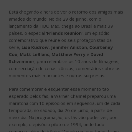
Está chegando a hora de ver o retorno dos amigos mais
amados do mundo! No dia 29 de junho, com o
lançamento da HBO Max, chega ao Brasil e mais 39
países, o especial
‘Friends Reunion’
, um episódio
comemorativo que reúne os seis protagonistas da
série,
Lisa Kudrow
,
Jennifer Aniston
,
Courteney
Cox
,
Matt LeBlanc
,
Matthew Perry
e
David
Schwimmer
, para relembrar os 10 anos de filmagens,
com recriação de cenas icônicas, comentários sobre os
momentos mais marcantes e outras surpresas.
Para comemorar e esquentar esse momento tão
esperado pelos fãs, a Warner Channel preparou uma
maratona com 10 episódios em sequência, um de cada
temporada, no sábado, dia 26 de junho, a partir de
meio-dia. Na programação, os fãs vão poder ver, por
exemplo, o episódio piloto de 1994, onde tudo
começou, além do icônico “Aquele em que todos ficam