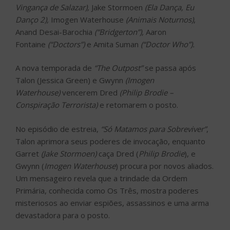
Vingança de Salazar),
Jake Stormoen
(Ela Dança, Eu
Danço 2),
Imogen Waterhouse
(Animais Noturnos)
,
Anand Desai-Barochia
(“Bridgerton”),
Aaron
Fontaine
(“Doctors”)
e Amita Suman
(“Doctor Who”).
A nova temporada de
“The Outpost”
se passa após
Talon (Jessica Green) e Gwynn
(Imogen
Waterhouse)
vencerem Dred
(Philip Brodie –
Conspiração Terrorista)
e retomarem o posto.
No episódio de estreia,
“Só Matamos para Sobreviver”
,
Talon aprimora seus poderes de invocação, enquanto
Garret
(Jake Stormoen)
caça Dred (
Philip Brodie
), e
Gwynn (
Imogen Waterhouse
) procura por novos aliados.
Um mensageiro revela que a trindade da Ordem
Primária, conhecida como Os Três, mostra poderes
misteriosos ao enviar espiões, assassinos e uma arma
devastadora para o posto.