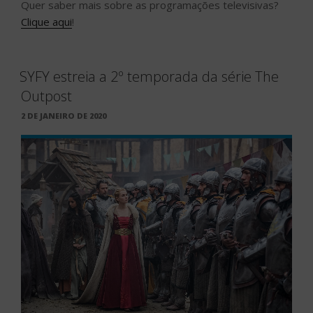
Quer saber mais sobre as programações televisivas?
Clique aqui
!
SYFY estreia a 2º temporada da série The
Outpost
PUBLICADO
2 DE JANEIRO DE 2020
EM