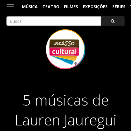
MÚSICA
TEATRO
FILMES
EXPOSIÇÕES
SÉRIES
ACESSO CULTURAL
Arte, Cultura Pop e Entretenimento
5 músicas de
Lauren Jauregui