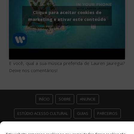
Clique para aceitar cookies de
marketing e ativar este conteúdo
E você, qual a sua música preferida de Lauren Jauregui?
Deixe nos comentários!
INÍCIO
SOBRE
ANUNCIE
ESTÚDIO ACESSO CULTURAL
GUIAS
PARCEIROS
CONTATO
POLÍTICA DE PRIVACIDADE