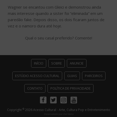
Wagner se encantou com Gleici e demonstrou ainda
mais interesse quando a sister foi “eliminada” em um
paredão fake. Depois disso, os dois ficaram juntos de
vez e o namoro dura até hoje.
Qual o seu casal preferido? Comente!
INÍCIO
SOBRE
ANUNCIE
ESTÚDIO ACESSO CULTURAL
GUIAS
PARCEIROS
CONTATO
POLÍTICA DE PRIVACIDADE
Facebook
Twitter
Instagram
Youtube
©
Copyright
2026 Acesso Cultural - Arte, Cultura Pop e Entretenimento
Desenvolvido por
Del Vieira