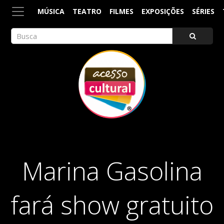
MÚSICA
TEATRO
FILMES
EXPOSIÇÕES
SÉRIES
ACESSO CULTURAL
Arte, Cultura Pop e Entretenimento
Marina Gasolina
fará show gratuito