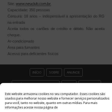
www.neuclub.com.br
Site:
Capacidade: 350 pessoas
Censura: 18 anos – indispensável a apresentação do RG
na entrada
Aceita todos os cartões de crédito e débito. Não aceita
cheque.
Ar-condicionado
Área para fumantes
Acesso para deficientes físicos
INÍCIO
SOBRE
ANUNCIE
ESTÚDIO ACESSO CULTURAL
GUIAS
PARCEIROS
Este website armazena cookies no seu computador. Esses cookies são
CONTATO
POLÍTICA DE PRIVACIDADE
usados ​​para melhorar nosso website e fornecer serviços personalizados
para você, tanto no website, quanto em outras mídias. Para mais
Facebook
Twitter
Instagram
Youtube
informações acesse nossa página de