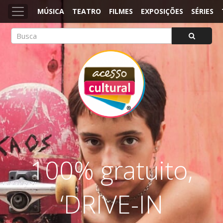
MÚSICA
TEATRO
FILMES
EXPOSIÇÕES
SÉRIES
ACESSO CULTURAL
Arte, Cultura Pop e Entretenimento
100% gratuito,
‘DRIVE-IN