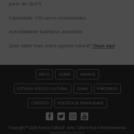
partir de 28.07)
Capacidade: 100 carros estacionados
Acessibilidade: banheiros acessíveis
Quer saber mais sobre agenda cultural?
Clique aqui
!
INÍCIO
SOBRE
ANUNCIE
ESTÚDIO ACESSO CULTURAL
GUIAS
PARCEIROS
CONTATO
POLÍTICA DE PRIVACIDADE
Facebook
Twitter
Instagram
Youtube
©
Copyright
2026 Acesso Cultural - Arte, Cultura Pop e Entretenimento
Desenvolvido por
Del Vieira