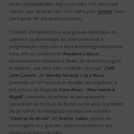
Serão disponibilizados ingressos para 100 carros por
sessão, que deverão ser reservados pelo
Sympla
. Cada
carro pode ter até quatro pessoas.
O DRIVE-IN PARADISO é uma grande celebração do
talento e da diversidade do cinema nacional. A
programação conta com a faixa #vidasnegrasimportam,
esta, sob co-curadoria de
Rayanne Layssa
exclusivamente dedicada a filmes de diretores negros
brasileiros, que abre com a exibição do longa “
Café
com Canela
“, de
Glenda Nicácio
e
Ary Rosa
,
premiado no 50º Festival de Brasília. Na sequência, a
pré-estreia do longa de
Caru Alves
, “
Meu nome é
Bagdá
” (vencedor do prêmio do júri na mostra
Generation do Festival de Berlim neste ano). O primeiro
dia do DRIVE IN PARADISO termina com o icônico
“
Central do Brasil
“, de
Walter Salles
, dentro da
homenagem aos grandes clássicos brasileiros que
continua ao longo do mês.