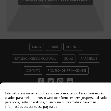
INÍCIO
SOBRE
ANUNCIE
ESTÚDIO ACESSO CULTURAL
GUIAS
PARCEIROS
CONTATO
POLÍTICA DE PRIVACIDADE
Facebook
Twitter
Instagram
Youtube
©
Copyright
2026 Acesso Cultural - Arte, Cultura Pop e Entretenimento
Este website armazena cookies no seu computador. Esses cookies são
Desenvolvido por
Del Vieira
usados ​​para melhorar nosso website e fornecer serviços personalizados
para você, tanto no website, quanto em outras mídias. Para mais
informações acesse nossa página de