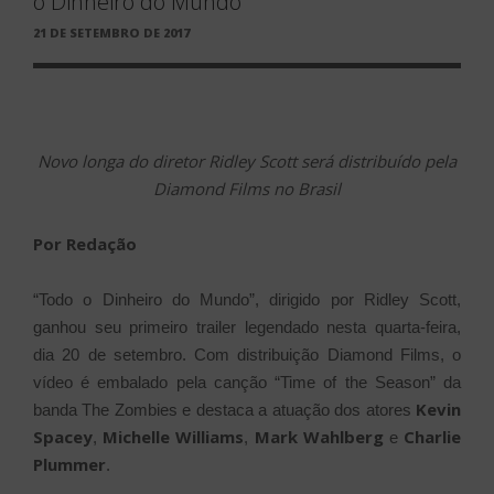
o Dinheiro do Mundo
PUBLICADO
21 DE SETEMBRO DE 2017
EM
Novo longa do diretor Ridley Scott será distribuído pela
Diamond Films no Brasil
Por Redação
“Todo o Dinheiro do Mundo”, dirigido por Ridley Scott,
ganhou seu primeiro trailer legendado nesta quarta-feira,
dia 20 de setembro. Com distribuição Diamond Films, o
vídeo é embalado pela canção “Time of the Season” da
Kevin
banda The Zombies e destaca a atuação dos atores
Spacey
Michelle Williams
Mark Wahlberg
Charlie
,
,
e
Plummer
.