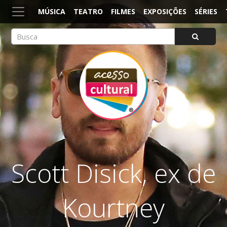
MÚSICA
TEATRO
FILMES
EXPOSIÇÕES
SÉRIES
ACESSO CULTURAL
Arte, Cultura Pop e Entretenimento
Scott Disick, ex de
Kourtney