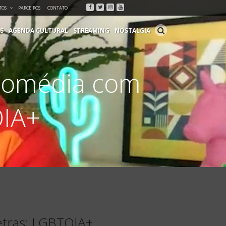
Facebook
Twitter
Instagram
Youtube
TOS
PARCEIROS
CONTATO
S
AGENDA CULTURAL
STREAMING
NOSTALGIA
 Comédia com
QIA+
etras: LGBTQIA+