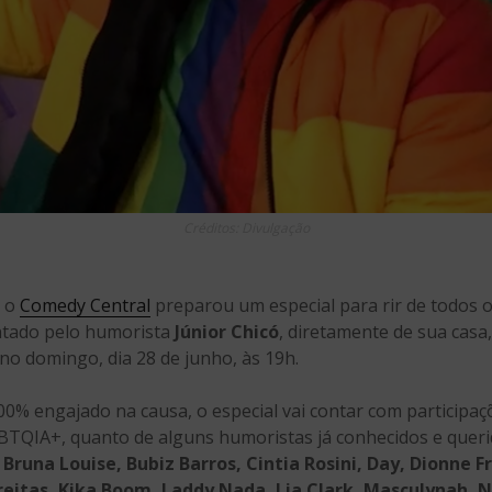
Créditos: Divulgação
, o
Comedy Central
preparou um especial para rir de todos o
ntado pelo humorista
Júnior Chicó
, diretamente de sua casa
no domingo, dia 28 de junho, às 19h.
% engajado na causa, o especial vai contar com participaçõ
TQIA+, quanto de alguns humoristas já conhecidos e queri
 Bruna Louise, Bubiz Barros, Cintia Rosini, Day, Dionne F
reitas, Kika Boom, Laddy Nada, Lia Clark, Masculynah, 