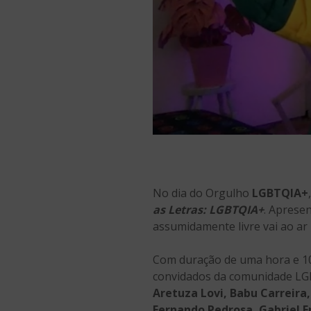
No dia do Orgulho
LGBTQIA+
as Letras: LGBTQIA+
. Aprese
assumidamente livre vai ao ar 
Com duração de uma hora e 100
convidados da comunidade LGB
Aretuza Lovi, Babu Carreira,
Fernando Pedrosa, Gabriel F