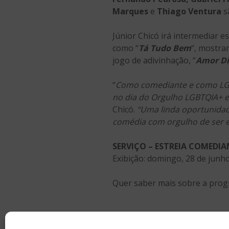
Marques
e
Thiago Ventura
s
Júnior Chicó irá intermediar 
como “
Tá Tudo Bem
“, mostra
jogo de adivinhação, “
Amor Di
“
Como comediante e como LGBT
no dia do Orgulho LGBTQIA+ e
Chicó.
“Uma linda oportunida
comédia com orgulho de ser 
SERVIÇO – ESTREIA COMEDI
Exibição: domingo, 28 de junh
Quer saber mais sobre a prog