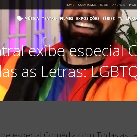
HOME
QUEM SOMOS
SOBRE
ANUNCIE
PROJE
MÚSICA
TEATRO
FILMES
EXPOSIÇÕES
SÉRIES
TV
LIVRO
ral exibe especial
as as Letras: LGBT
ibe especial Comédia com Todas as L