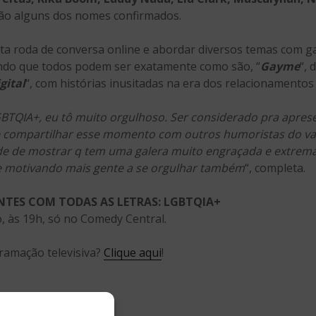
ão alguns dos nomes confirmados.
esta roda de conversa online e abordar diversos temas com g
ndo que todos podem ser exatamente como são, “
Gayme
“,
gital
“, com histórias inusitadas na era dos relacionamentos
QIA+, eu tô muito orgulhoso. Ser considerado pra apres
 compartilhar esse momento com outros humoristas do val
de de mostrar q tem uma galera muito engraçada e extrem
e motivando mais gente a se orgulhar também
“, completa.
ANTES COM TODAS AS LETRAS: LGBTQIA+
o, às 19h, só no Comedy Central.
ramação televisiva?
Clique aqui
!