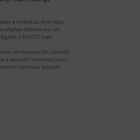
ames e dinâmicas divertidas,
 desafiando héteros em um
 digitais e MUITO mais.
entar um especial de comédia
e é demais!”,
comenta Júnior
amente talentosa fazendo