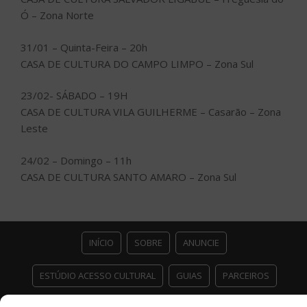
Ó – Zona Norte
31/01 – Quinta-Feira – 20h
CASA DE CULTURA DO CAMPO LIMPO – Zona Sul
23/02- SÁBADO – 19H
CASA DE CULTURA VILA GUILHERME – Casarão – Zona
Leste
24/02 – Domingo – 11h
CASA DE CULTURA SANTO AMARO – Zona Sul
INÍCIO
SOBRE
ANUNCIE
ESTÚDIO ACESSO CULTURAL
GUIAS
PARCEIROS