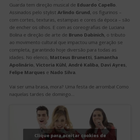
Guarda tem direção musical de
Eduardo Capello
.
Assinados pelo stylist
Arlindo Grund
, os figurinos –
com cortes, texturas, estampas e cores da época – são
de encher os olhos. E com as coreografias de Luciana
Bolina e direção de arte de
Bruno Dabinich
, o tributo
ao movimento cultural que impactou uma geração se
completa, garantindo hoje diversão para todas as
idades. No elenco,
Matteus Brunetti
,
Samantha
Apolinário
,
Victoria Kühl
,
André Kaliba
,
Davi Ayres
,
Felipe Marques
e
Nado Silva
.
Vai ser uma brasa, mora? Uma festa de arromba! Como
naquelas tardes de domingo…
Clique para aceitar cookies de