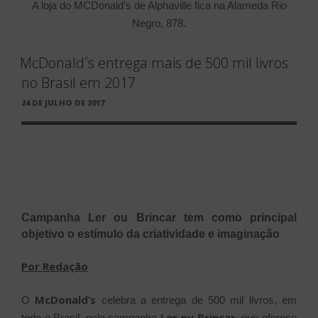
A loja do MCDonald’s de Alphaville fica na Alameda Rio
Negro, 878.
McDonald´s entrega mais de 500 mil livros
no Brasil em 2017
PUBLICADO
24 DE JULHO DE 2017
EM
Campanha Ler ou Brincar tem como principal
objetivo o estímulo
da criatividade e imaginação
Por Redação
McDonald’s
O
celebra a entrega de 500 mil livros, em
Ler ou Brincar
todo o Brasil, pela campanha
, que oferece