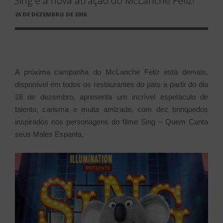
Sing é a nova atração do McLanche Feliz!
PUBLICADO
26 DE DEZEMBRO DE 2016
EM
A próxima campanha do McLanche Feliz está demais,
disponível em todos os restaurantes do país a partir do dia
28 de dezembro, apresenta um incrível espetáculo de
talento, carisma e muita amizade, com dez brinquedos
inspirados nos personagens do filme Sing – Quem Canta
seus Males Espanta.