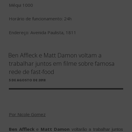
Méqui 1000
Horário de funcionamento: 24h
Endereço: Avenida Paulista, 1811
Ben Affleck e Matt Damon voltam a
trabalhar juntos em filme sobre famosa
rede de fast-food
PUBLICADO
5 DE AGOSTO DE 2018
EM
Por Nicole Gomez
Ben Affleck
Matt Damon
e
voltarão a trabalhar juntos