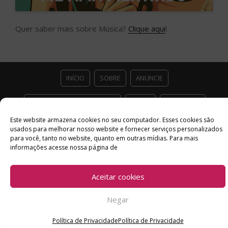
Quer saber mais sobre Música?
Clique aqui
!
INÍCIO
SOBRE
ANUNCIE
ESTÚDIO ACESSO CULTURAL
GUIAS
PARCEIROS
Este website armazena cookies no seu computador. Esses cookies são
CONTATO
POLÍTICA DE PRIVACIDADE
usados ​​para melhorar nosso website e fornecer serviços personalizados
para você, tanto no website, quanto em outras mídias. Para mais
informações acesse nossa página de
Facebook
Twitter
Instagram
Youtube
©
Copyright
2026 Acesso Cultural - Arte, Cultura Pop e Entretenimento
Aceitar cookies
Desenvolvido por
Del Vieira
Negar
Política de Privacidade
Política de Privacidade