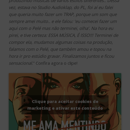
produzindo músicas de vários estilos diferentes.. Dessa
vez, estava no Studio Audioklap, do PL, foi aí eu falei
que queria muito fazer um TRAP, porque um som que
sempre amei muito.. e ele falou: ‘eu comecei fazer um
aqui com o Pelé mas não terminei, olha’. Na hora eu
pirei, e tive certeza: ESSA MÚSICA, É ISSO!!! Terminei de
compor ela, mudamos algumas coisas na produção,
falamos com o Pelé, que também amou e topou na
hora ir pro estúdio gravar. Finalizamos juntos e ficou
sensacional.
” Confira agora o clipe!
Clique para aceitar cookies de
marketing e ativar este conteúdo