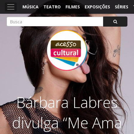
MÚSICA
TEATRO
FILMES
EXPOSIÇÕES
SÉRIES
ACESSO CULTURAL
Arte, Cultura Pop e Entretenimento
Bárbara Labres
divulga “Me Ama