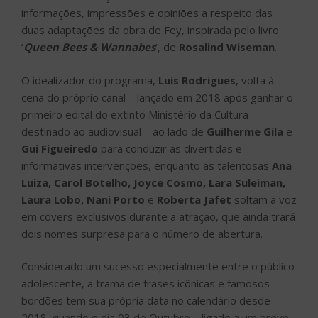
informações, impressões e opiniões a respeito das
duas adaptações da obra de Fey, inspirada pelo livro
‘
Queen Bees & Wannabes
‘, de
Rosalind Wiseman
.
O idealizador do programa,
Luis Rodrigues
, volta à
cena do próprio canal – lançado em 2018 após ganhar o
primeiro edital do extinto Ministério da Cultura
destinado ao audiovisual – ao lado de
Guilherme Gila
e
Gui Figueiredo
para conduzir as divertidas e
informativas intervenções, enquanto as talentosas
Ana
Luiza, Carol Botelho, Joyce Cosmo, Lara Suleiman,
Laura Lobo, Nani Porto
e
Roberta Jafet
soltam a voz
em covers exclusivos durante a atração, que ainda trará
dois nomes surpresa para o número de abertura.
Considerado um sucesso especialmente entre o público
adolescente, a trama de frases icônicas e famosos
bordões tem sua própria data no calendário desde
2018, quando o dia 03 de Outubro – ligado a um breve