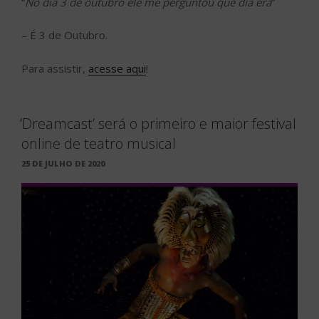
“
No dia 3 de outubro ele me perguntou que dia era
”
– É 3 de Outubro.
Para assistir,
acesse aqui
!
‘Dreamcast’ será o primeiro e maior festival
online de teatro musical
PUBLICADO
25 DE JULHO DE 2020
EM