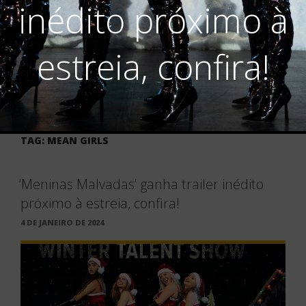
inédito próximo à
estreia, confira!
TAG:
MEAN GIRLS
‘Meninas Malvadas’ ganha trailer inédito
próximo à estreia, confira!
PUBLICADO
4 DE JANEIRO DE 2024
EM