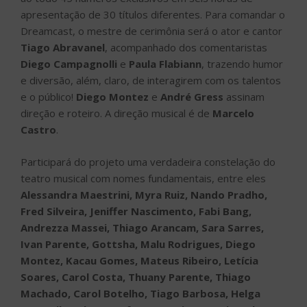
apresentação de 30 títulos diferentes. Para comandar o
Dreamcast, o mestre de cerimônia será o ator e cantor
Tiago Abravanel
, acompanhado dos comentaristas
Diego Campagnolli
e
Paula Flabiann
, trazendo humor
e diversão, além, claro, de interagirem com os talentos
e o público!
Diego Montez
e
André Gress
assinam
direção e roteiro. A direção musical é de
Marcelo
Castro
.
Participará do projeto uma verdadeira constelação do
teatro musical com nomes fundamentais, entre eles
Alessandra Maestrini, Myra Ruiz, Nando Pradho,
Fred Silveira, Jeniffer Nascimento, Fabi Bang,
Andrezza Massei, Thiago Arancam, Sara Sarres,
Ivan Parente, Gottsha, Malu Rodrigues, Diego
Montez, Kacau Gomes, Mateus Ribeiro, Letícia
Soares, Carol Costa, Thuany Parente, Thiago
Machado, Carol Botelho, Tiago Barbosa, Helga