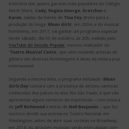
A história das quatro garotas mais populares do Colégio
North Shore,
Cady, Regina George, Gretchen
e
Karen
, saídas da mente de
Tina Fey
direto para a
produção do longa ‘
Mean Girls
‘, em 2004, e do musical
homônimo, em 2017, vai ganhar um programa especial
neste sábado, dia 03 de outubro, às 20h, exibido pelo
YouTube do Sessão Popular
, mesmo realizador do
‘
Teatro Musical Canta
‘, que vem reunindo artistas do
gênero em diversas homenagens à divas da música pop
internacional.
Seguindo a mesma linha, o programa intitulado ‘
Mean
Girls Day
‘ contará com a presença de atrizes-cantoras
conhecidas dos palcos no eixo Rio-São Paulo, e que vão
apresentar alguns números do espetáculo – com música
de
Jeff Richmond
e letras de
Nell Benjamin
-, que faz
sucesso desde sua estreia no Teatro Nacional, em
Washington, antes de abrir suas cortinas na Broadway,
em 2018. As atrações musicais serão intercaladas com