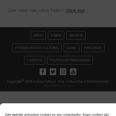
Quer saber mais sobre Teatro?
Clique aqui
!
INÍCIO
SOBRE
ANUNCIE
ESTÚDIO ACESSO CULTURAL
GUIAS
PARCEIROS
CONTATO
POLÍTICA DE PRIVACIDADE
Facebook
Twitter
Instagram
Youtube
©
Copyright
2026 Acesso Cultural - Arte, Cultura Pop e Entretenimento
Desenvolvido por
Del Vieira
Este website armazena cookies no seu computador. Esses cookies são