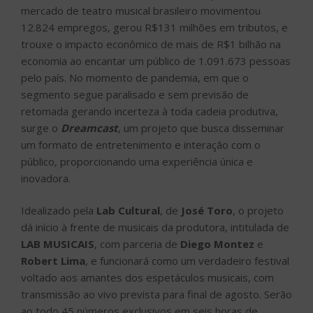
mercado de teatro musical brasileiro movimentou
12.824 empregos, gerou R$131 milhões em tributos, e
trouxe o impacto econômico de mais de R$1 bilhão na
economia ao encantar um público de 1.091.673 pessoas
pelo país. No momento de pandemia, em que o
segmento segue paralisado e sem previsão de
retomada gerando incerteza à toda cadeia produtiva,
surge o
Dreamcast
, um projeto que busca disseminar
um formato de entretenimento e interação com o
público, proporcionando uma experiência única e
inovadora.
Idealizado pela
Lab Cultural
, de
José Toro
, o projeto
dá início à frente de musicais da produtora, intitulada de
LAB MUSICAIS
, com parceria de
Diego Montez
e
Robert Lima
, e funcionará como um verdadeiro festival
voltado aos amantes dos espetáculos musicais, com
transmissão ao vivo prevista para final de agosto. Serão
ao todo 45 números exclusivos em seis horas de