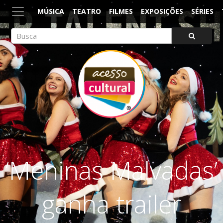
MÚSICA
TEATRO
FILMES
EXPOSIÇÕES
SÉRIES
ACESSO CULTURAL
Arte, Cultura Pop e Entretenimento
‘Meninas Malvadas’
ganha trailer