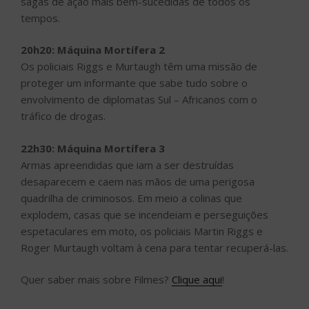
sagas de ação mais bem-sucedidas de todos os
tempos.
20h20: Máquina Mortífera 2
Os policiais Riggs e Murtaugh têm uma missão de
proteger um informante que sabe tudo sobre o
envolvimento de diplomatas Sul – Africanos com o
tráfico de drogas.
22h30: Máquina Mortífera 3
Armas apreendidas que iam a ser destruídas
desaparecem e caem nas mãos de uma perigosa
quadrilha de criminosos. Em meio a colinas que
explodem, casas que se incendeiam e perseguições
espetaculares em moto, os policiais Martin Riggs e
Roger Murtaugh voltam à cena para tentar recuperá-las.
Quer saber mais sobre Filmes?
Clique aqui
!