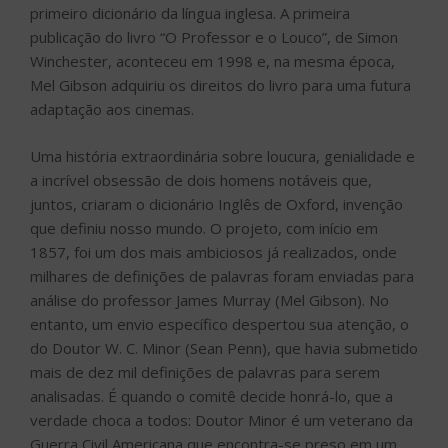
primeiro dicionário da língua inglesa. A primeira
publicação do livro “O Professor e o Louco”, de Simon
Winchester, aconteceu em 1998 e, na mesma época,
Mel Gibson adquiriu os direitos do livro para uma futura
adaptação aos cinemas.
Uma história extraordinária sobre loucura, genialidade e
a incrível obsessão de dois homens notáveis que,
juntos, criaram o dicionário Inglês de Oxford, invenção
que definiu nosso mundo. O projeto, com início em
1857, foi um dos mais ambiciosos já realizados, onde
milhares de definições de palavras foram enviadas para
análise do professor James Murray (Mel Gibson). No
entanto, um envio específico despertou sua atenção, o
do Doutor W. C. Minor (Sean Penn), que havia submetido
mais de dez mil definições de palavras para serem
analisadas. É quando o comitê decide honrá-lo, que a
verdade choca a todos: Doutor Minor é um veterano da
Guerra Civil Americana que encontra-se preso em um