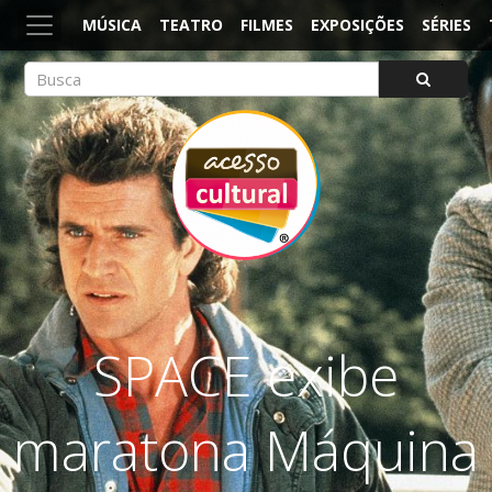
MÚSICA
TEATRO
FILMES
EXPOSIÇÕES
SÉRIES
ACESSO CULTURAL
Arte, Cultura Pop e Entretenimento
SPACE exibe
maratona Máquina