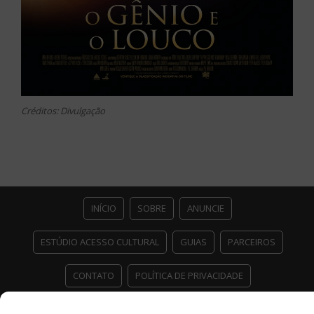
Créditos: Divulgação
INÍCIO
SOBRE
ANUNCIE
ESTÚDIO ACESSO CULTURAL
GUIAS
PARCEIROS
CONTATO
POLÍTICA DE PRIVACIDADE
Facebook
Twitter
Instagram
Youtube