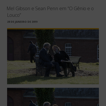
Mel Gibson e Sean Penn em “O Gênio e o
Louco”
PUBLICADO
28 DE JANEIRO DE 2019
EM