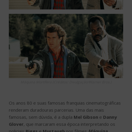
Máquina Mortífera (Créditos: Divulgação/Warner Bros.)
Os anos 80 e suas famosas franquias cinematográficas
renderam duradouras parcerias. Uma das mais
famosas, sem dúvida, é a dupla
Mel Gibson
e
Danny
Glover
, que marcaram essa época interpretando os
policiais
Riggs
e
Murtaugh
nos filmes
Máquina