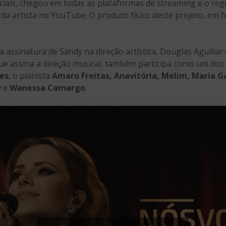
iais, chegou em todas as plataformas de streaming e o regi
al da artista no YouTube. O produto físico deste projeto, e
 a assinatura de Sandy na direção artística, Douglas Aguillar
que assina a direção musical, também participa como um dos
es
, o pianista
Amaro Freitas, Anavitória, Melim, Maria G
y
e
Wanessa Camargo
.