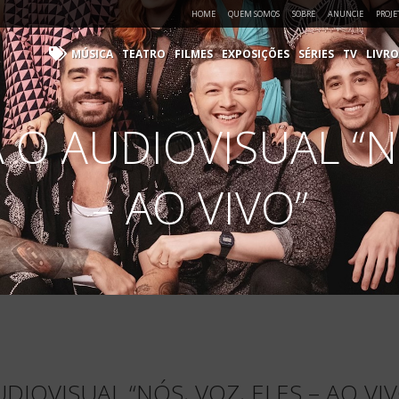
HOME
QUEM SOMOS
SOBRE
ANUNCIE
PROJE
MÚSICA
TEATRO
FILMES
EXPOSIÇÕES
SÉRIES
TV
LIVRO
 O AUDIOVISUAL “NÓ
– AO VIVO”
DIOVISUAL “NÓS, VOZ, ELES – AO VIV