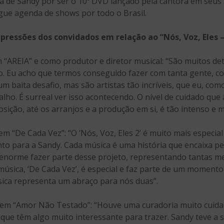
 de Sandy por ser o 10º DVD lançado pela cantora em seus 3
gue agenda de shows por todo o Brasil.
pressões dos convidados em relação ao “Nós, Voz, Eles –
 “AREIA” e como produtor e diretor musical: “São muitos det
o. Eu acho que termos conseguido fazer com tanta gente, c
um baita desafio, mas são artistas tão incríveis, que eu, com
alho. É surreal ver isso acontecendo. O nível de cuidado qu
ição, até os arranjos e a produção em si, é tão intenso e mui
em “De Cada Vez”: “O ‘Nós, Voz, Eles 2’ é muito mais especi
to para a Sandy. Cada música é uma história que encaixa pe
enorme fazer parte desse projeto, representando tantas m
úsica, ‘De Cada Vez’, é especial e faz parte de um momento
sica representa um abraço para nós duas”.
 em “Amor Não Testado”: “Houve uma curadoria muito cuida
que têm algo muito interessante para trazer. Sandy teve a s