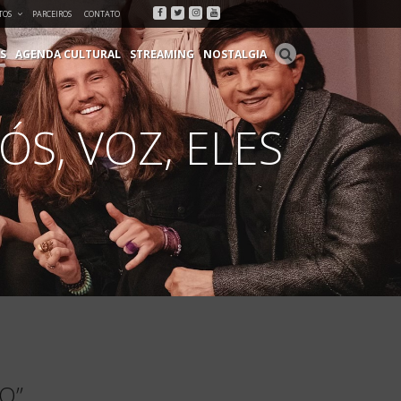
Facebook
Twitter
Instagram
Youtube
TOS
PARCEIROS
CONTATO
S
AGENDA CULTURAL
STREAMING
NOSTALGIA
S, VOZ, ELES
O”