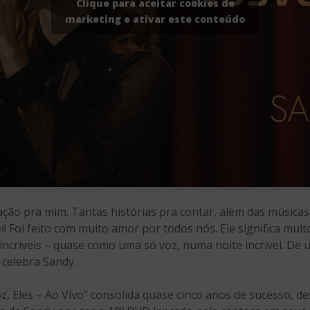
Clique para aceitar cookies de
marketing e ativar este conteúdo
ização pra mim. Tantas histórias pra contar, além das músicas
i! Foi feito com muito amor por todos nós. Ele significa mui
ncríveis – quase como uma só voz, numa noite incrível. De u
 celebra Sandy.
z, Eles – Ao Vivo” consolida quase cinco anos de sucesso, de