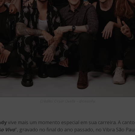
Crédito: Cesar Ovalle – @cesinha
ndy
vive mais um momento especial em sua carreira. A cantor
Ao Vivo
”, gravado no final do ano passado, no Vibra São Pa