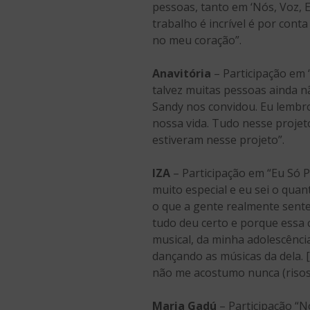
pessoas, tanto em ‘Nós, Voz, E
trabalho é incrível é por con
no meu coração”.
Anavitória
– Participação em 
talvez muitas pessoas ainda nã
Sandy nos convidou. Eu lembro
nossa vida. Tudo nesse projet
estiveram nesse projeto”.
IZA
– Participação em “Eu Só P
muito especial e eu sei o qua
o que a gente realmente sente 
tudo deu certo e porque essa c
musical, da minha adolescênci
dançando as músicas da dela. [
não me acostumo nunca (risos
Maria Gadú
– Participação “N