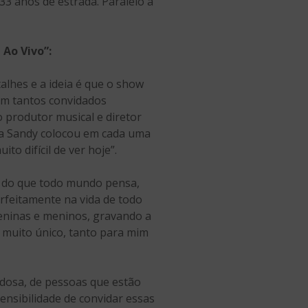
3 anos de estrada. Paralelo a
 Ao Vivo”:
alhes e a ideia é que o show
om tantos convidados
o produtor musical e diretor
e a Sandy colocou em cada uma
to difícil de ver hoje”.
al do que todo mundo pensa,
rfeitamente na vida de todo
eninas e meninos, gravando a
 muito único, tanto para mim
dosa, de pessoas que estão
ensibilidade de convidar essas