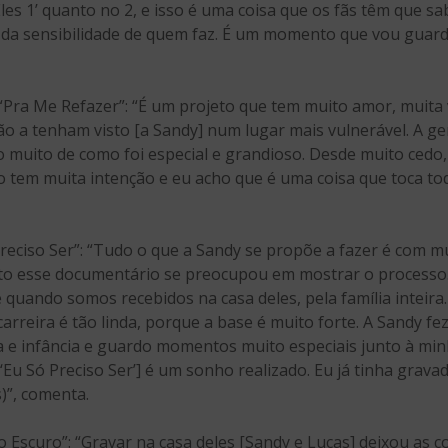
les 1’ quanto no 2, e isso é uma coisa que os fãs têm que sa
ta da sensibilidade de quem faz. É um momento que vou guar
“Pra Me Refazer”: “É um projeto que tem muito amor, muita
o a tenham visto [a Sandy] num lugar mais vulnerável. A gen
 muito de como foi especial e grandioso. Desde muito cedo,
o tem muita intenção e eu acho que é uma coisa que toca to
reciso Ser”: “Tudo o que a Sandy se propõe a fazer é com mu
nto esse documentário se preocupou em mostrar o processo.
quando somos recebidos na casa deles, pela família inteira…
arreira é tão linda, porque a base é muito forte. A Sandy f
a e infância e guardo momentos muito especiais junto à minh
‘Eu Só Preciso Ser’] é um sonho realizado. Eu já tinha grav
)”, comenta.
o Escuro”: “Gravar na casa deles [Sandy e Lucas] deixou as 