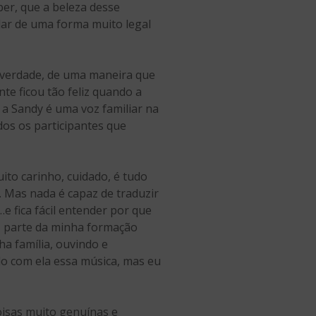
ber, que a beleza desse
dar de uma forma muito legal
 verdade, de uma maneira que
te ficou tão feliz quando a
 a Sandy é uma voz familiar na
dos os participantes que
ito carinho, cuidado, é tudo
 Mas nada é capaz de traduzir
e fica fácil entender por que
ez parte da minha formação
a família, ouvindo e
ado com ela essa música, mas eu
coisas muito genuínas e