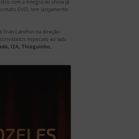
stro com a íntegra do show já
m formato DVD, tem lançamento
 e Fran Landhin na direção-
 convidados especiais ao lado
adú, IZA, Thiaguinho,