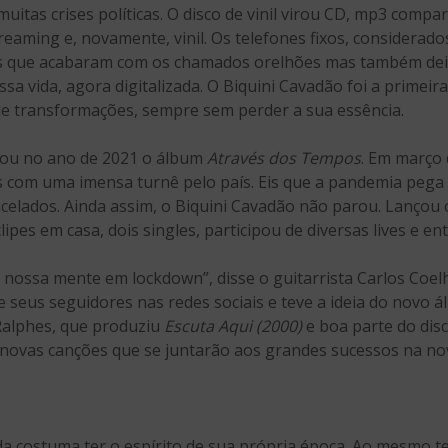
, muitas crises políticas. O disco de vinil virou CD, mp3 com
reaming e, novamente, vinil. Os telefones fixos, considerad
res que acabaram com os chamados orelhões mas também dei
sa vida, agora digitalizada. O Biquini Cavadão foi a primeir
de transformações, sempre sem perder a sua essência.
çou no ano de 2021 o álbum
Através dos Tempos
. Em março 
s com uma imensa turnê pelo país. Eis que a pandemia pega
celados. Ainda assim, o Biquini Cavadão não parou. Lançou 
lipes em casa, dois singles, participou de diversas lives e ent
nossa mente em lockdown”, disse o guitarrista Carlos Coel
seus seguidores nas redes sociais e teve a ideia do novo á
Ralphes, que produziu
Escuta Aqui (2000)
e boa parte do dis
 novas canções que se juntarão aos grandes sucessos na nov
da costuma ter o espírito de sua própria época. Ao mesmo 