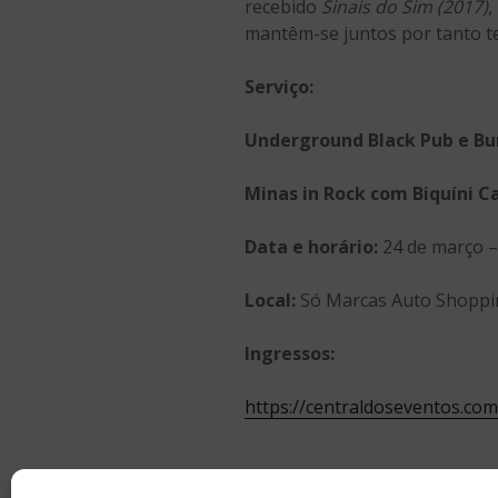
recebido
Sinais do Sim (2017)
,
mantêm-se juntos por tanto t
Serviço:
Underground Black Pub e Bu
Minas in Rock com Biquíni 
Data e horário:
24 de março –
Local:
Só Marcas Auto Shoppi
Ingressos:
https://centraldoseventos.co