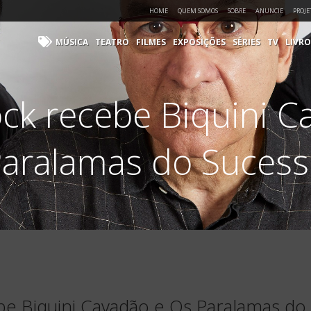
HOME
QUEM SOMOS
SOBRE
ANUNCIE
PROJE
MÚSICA
TEATRO
FILMES
EXPOSIÇÕES
SÉRIES
TV
LIVRO
ock recebe Biquini C
aralamas do Suces
be Biquini Cavadão e Os Paralamas do