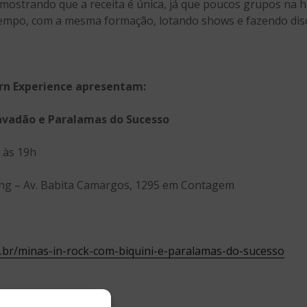
 mostrando que a receita é única, já que poucos grupos na h
empo, com a mesma formação, lotando shows e fazendo dis
rn Experience apresentam:
Cavadão e Paralamas do Sucesso
 às 19h
ng – Av. Babita Camargos, 1295 em Contagem
m.br/minas-in-rock-com-biquini-e-paralamas-do-sucesso