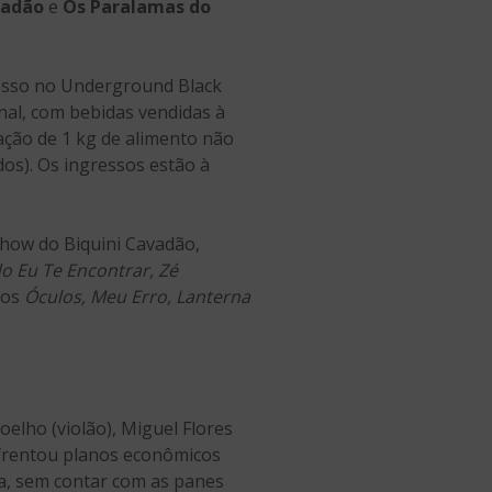
vadão
e
Os Paralamas do
cesso no Underground Black
onal, com bebidas vendidas à
oação de 1 kg de alimento não
dos). Os ingressos estão à
how do Biquini Cavadão,
o Eu Te Encontrar, Zé
cos
Óculos, Meu Erro, Lanterna
elho (violão), Miguel Flores
enfrentou planos econômicos
ha, sem contar com as panes