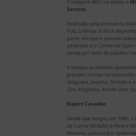
Contagem-MG) vai sediar o
Mi
Sucesso
.
Realizado pela produtora Mar
Pub, o Minas in Rock disponibi
parte, em que é possível adqui
perecível, e o Camarote Open B
venda por meio da plataform
A bandas prometem apresentaç
grandes
hits
da carreira estã
Ninguém, Janaína, Timidez
e o
Dos Afogados, Aonde Quer Que
Biquini Cavadão
Desde que surgiu, em 1985, o 
da Cunha (teclado) e Alvaro B
diversos, passou por epidemia