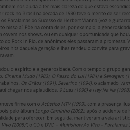
também nos ajuda a ter mais clareza do que estava escondido
r rock no Brasil na década de 1980 teve o mérito de ser r
, os Paralamas do Sucesso de Herbert Vianna (voz e guitarra),
ito nisso aí. Põe na conta deles, por exemplo, a generosida
em covers nos shows, ou em qualquer oportunidade que houv
co do Rock In Rio, de anônimos eles passaram a promessa. V
os hits daquela geração e lhes rendeu o convite para grav
oravam.
dou o espírito e a generosidade. Com o tempo o grupo gan
o,
Cinema Mudo (1983), O Passo do Lui (1984) e Selvagem (1
rabalhos,
Os Grãos (1991), Severino (1994)
, o aclamado
Vamo
até chegar nos aplaudidos,
9 Luas (1996) e Hey Na Na (1998)
manteve firme com o
Acústico MTV (1999),
com a presença ilus
pois pelo álbum
Longo Caminho (2002),
após o acidente de 
lidade para oferecer. Em seguida, mantiveram a veia artíst
 Vivo (2008)”
, o CD e DVD –
Multishow Ao Vivo – Paralamas 