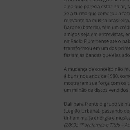
algo que parecia estar no ar, 
Se a turma que começou a faze
relevante da música brasileira
Barone (bateria), têm um créd
amigos seja em entrevistas, 
na Rádio Fluminense até o pal
transformou em um dos primeir
faziam as bandas que eles ad
A mudança de conceito não mu
álbuns nos anos de 1980, com
mostraram sua força com os t
um milhão de discos vendidos 
Dali para frente o grupo se 
(Legião Urbana), passando de
tinham muita energia e musica
(2009),
“Paralamas e Titãs – Ao