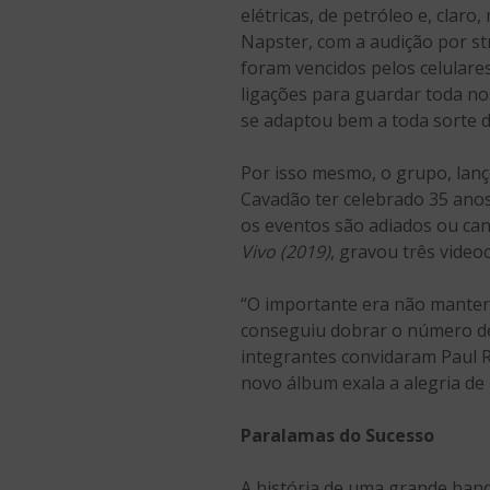
elétricas, de petróleo e, claro
Napster, com a audição por st
foram vencidos pelos celula
ligações para guardar toda nos
se adaptou bem a toda sorte 
Por isso mesmo, o grupo, lan
Cavadão ter celebrado 35 ano
os eventos são adiados ou can
Vivo (2019)
, gravou três videoc
“O importante era não manter 
conseguiu dobrar o número de 
integrantes convidaram Paul 
novo álbum exala a alegria de
Paralamas do Sucesso
A história de uma grande ban