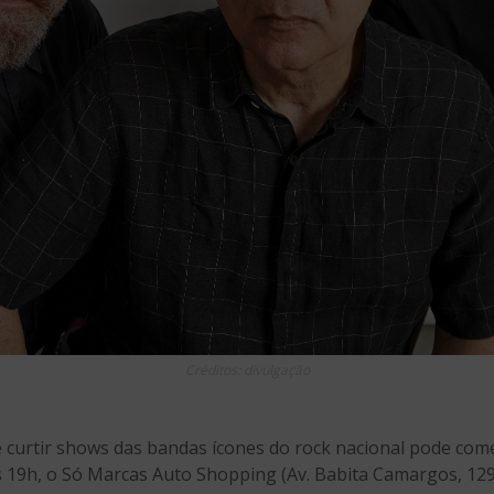
Créditos: divulgação
curtir shows das bandas ícones do rock nacional pode come
as 19h, o Só Marcas Auto Shopping (Av. Babita Camargos, 129