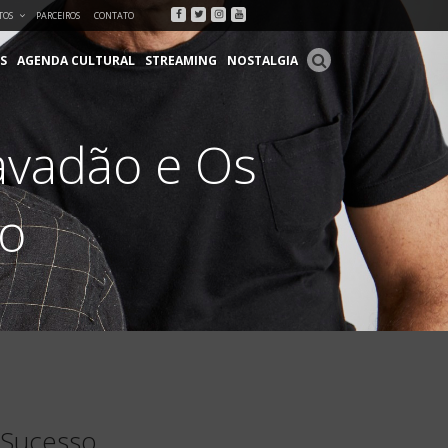
Facebook
Twitter
Instagram
Youtube
TOS
PARCEIROS
CONTATO
S
AGENDA CULTURAL
STREAMING
NOSTALGIA
avadão e Os
so
 Sucesso