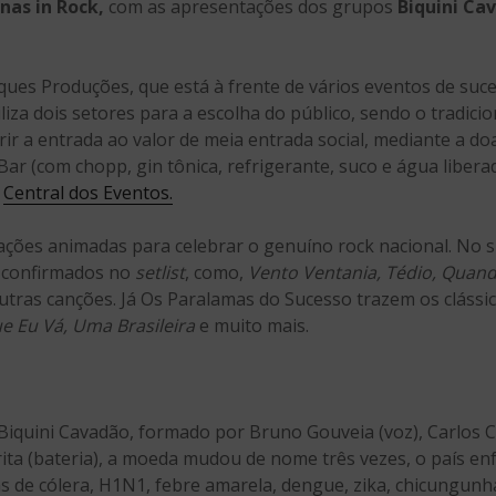
nas in Rock,
com as apresentações dos grupos
Biquini Ca
ques Produções, que está à frente de vários eventos de su
liza dois setores para a escolha do público, sendo o tradici
rir a entrada ao valor de meia entrada social, mediante a d
ar (com chopp, gin tônica, refrigerante, suco e água libera
a
Central dos Eventos.
ões animadas para celebrar o genuíno rock nacional. No s
o confirmados no
setlist
, como,
Vento Ventania, Tédio, Quand
utras canções. Já Os Paralamas do Sucesso trazem os clássi
 Eu Vá, Uma Brasileira
e muito mais.
Biquini Cavadão, formado por Bruno Gouveia (voz), Carlos Co
irita (bateria), a moeda mudou de nome três vezes, o país 
s de cólera, H1N1, febre amarela, dengue, zika, chicungun