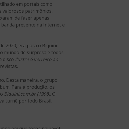
partilhado em portais como
os valorosos patrimônios,
xaram de fazer apenas
a banda presente na Internet e
de 2020, era para o Biquini
 o mundo de surpresa e todos
o disco
Ilustre Guerreiro ao
revistas.
ho. Desta maneira, o grupo
lbum. Para a produção, os
co
Biquini.com.br (1998)
. O
a turnê por todo Brasil.
tempo em que torna palpável