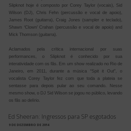
Slipknot hoje é composto por Corey Taylor (vocais), Sid
Wilson (DJ), Chris Fehn (percussão e vocal de apoio),
James Root (guitarra), Craig Jones (sampler e teclado),
Shawn ‘Clown’ Crahan (percussão e vocal de apoio) and
Mick Thomson (guitarra).
Aclamados pela crítica internacional por suas
performances, o Slipknot é conhecido por sua
interatividade com os fãs. Em um show realizado no Rio de
Janeiro, em 2011, durante a música “Spit it Out”, o
vocalista Corey Taylor fez com que toda a plateia se
sentasse para depois pular ao seu comando. Nesse
mesmo show, o DJ Sid Wilson se jogou no público, levando
os fãs ao delírio.
Ed Sheeran: Ingressos para SP esgotados
PUBLICADO
9 DE DEZEMBRO DE 2014
EM