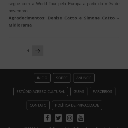
segue com a World Tour pela Europa a partir do mês de
.
novembro
Agradecimentos: Denise Catto e Simone Catto –
Midiorama
Navegação
Próxima
Página
1
página
por
posts
INÍCIO
SOBRE
ANUNCIE
ESTÚDIO ACESSO CULTURAL
GUIAS
PARCEIROS
CONTATO
POLÍTICA DE PRIVACIDADE
Facebook
Twitter
Instagram
Youtube
©