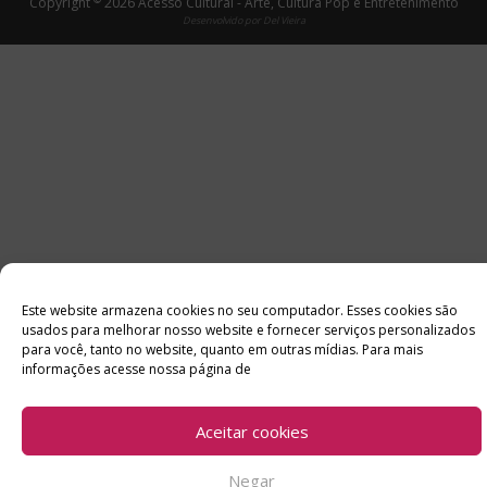
Copyright
2026 Acesso Cultural - Arte, Cultura Pop e Entretenimento
Desenvolvido por
Del Vieira
Este website armazena cookies no seu computador. Esses cookies são
usados ​​para melhorar nosso website e fornecer serviços personalizados
para você, tanto no website, quanto em outras mídias. Para mais
informações acesse nossa página de
Aceitar cookies
Negar