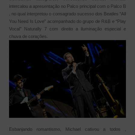
intercalou a apresentação no Palco principal com o Palco B
, no qual interpretou o consagrado sucesso dos Beatles “All
You Need Is Love” acompanhado do grupo de R&B e “Play
Vocal” Naturally 7 com direito a iluminação especial e
chuva de corações.
Esbanjando romantismo, Michael cativou a todos ,