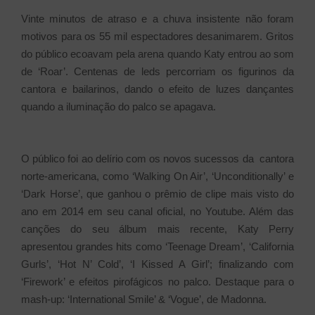
Vinte minutos de atraso e a chuva insistente não foram
motivos para os 55 mil espectadores desanimarem. Gritos
do público ecoavam pela arena quando Katy entrou ao som
de ‘Roar’. Centenas de leds percorriam os figurinos da
cantora e bailarinos, dando o efeito de luzes dançantes
quando a iluminação do palco se apagava.
O público foi ao delírio com os novos sucessos da cantora
norte-americana, como ‘Walking On Air’, ‘Unconditionally’ e
‘Dark Horse’, que ganhou o prêmio de clipe mais visto do
ano em 2014 em seu canal oficial, no Youtube. Além das
canções do seu álbum mais recente, Katy Perry
apresentou grandes hits como ‘Teenage Dream’, ‘California
Gurls’, ‘Hot N’ Cold’, ‘I Kissed A Girl’; finalizando com
‘Firework’ e efeitos pirofágicos no palco. Destaque para o
mash-up: ‘International Smile’ & ‘Vogue’, de Madonna.