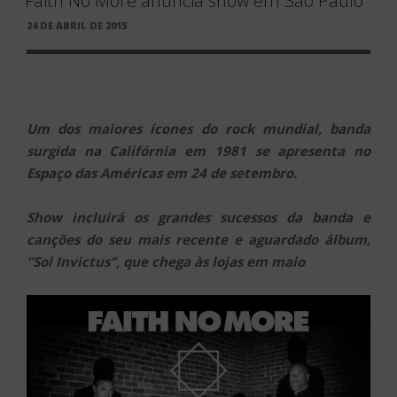
Faith No More anuncia show em São Paulo
PUBLICADO
24 DE ABRIL DE 2015
EM
Um dos maiores ícones do rock mundial, banda
surgida na Califórnia em 1981 se apresenta no
Espaço das Américas em 24 de setembro.
Show incluirá os grandes sucessos da banda e
canções do seu mais recente e aguardado álbum,
“Sol Invictus”, que chega às lojas em maio