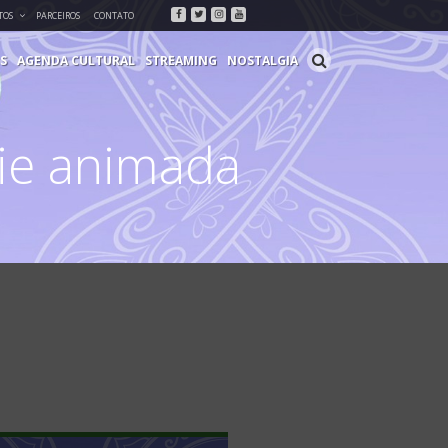
Facebook
Twitter
Instagram
Youtube
TOS
PARCEIROS
CONTATO
S
AGENDA CULTURAL
STREAMING
NOSTALGIA
rie animada