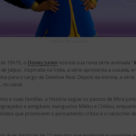
Créditos: Disney Junior
 às 19h15, o
Disney Junior
estreia sua nova série animada “
M
ca de Jalpur, inspirada na Índia, a série apresenta a ousada
a para o cargo de Detetive Real. Depois da estreia, a série
 no canal.
anos e suas famílias, a história segue os passos de Mira jun
s engraçados e amigáveis mangustos ​​Mikku e Chikku, enqu
solvidos que promovem o pensamento crítico e o raciocínio d
r duas histórias de 11 minutos que exploram e convidam as 