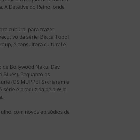
, A Detetive do Reino, onde
ra cultural para trazer
ecutivo da série; Becca Topol
roup, é consultora cultural e
o de Bollywood Nakul Dev
 Blues). Enquanto os
 Lurie (OS MUPPETS) criaram e
A série é produzida pela Wild
a.
 julho, com novos episódios de