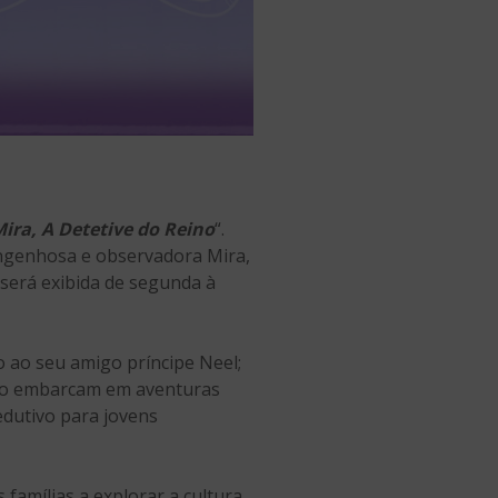
ira, A Detetive do Reino
“.
, engenhosa e observadora Mira,
 será exibida de segunda à
to ao seu amigo príncipe Neel;
anto embarcam em aventuras
edutivo para jovens
famílias a explorar a cultura