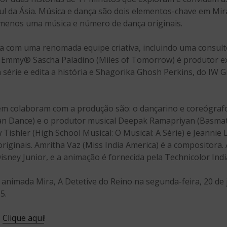
ul da Ásia. Música e dança são dois elementos-chave em Mira
 menos uma música e número de dança originais.
ta com uma renomada equipe criativa, incluindo uma consulto
ao Emmy® Sascha Paladino (Miles of Tomorrow) é produtor ex
a série e edita a história e Shagorika Ghosh Perkins, do IW G
m colaboram com a produção são: o dançarino e coreógraf
n Dance) e o produtor musical Deepak Ramapriyan (Basmati
ishler (High School Musical: O Musical: A Série) e Jeannie
iginais. Amritha Vaz (Miss India America) é a compositora. 
sney Junior, e a animação é fornecida pela Technicolor Indi
e animada Mira, A Detetive do Reino na segunda-feira, 20 de
5.
?
Clique aqui
!