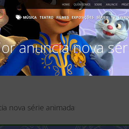
HOME
QUEM SOMOS
SOBRE
ANUNCIE
PROJE
MÚSICA
TEATRO
FILMES
EXPOSIÇÕES
SÉRIES
TV
LIVRO
ior anuncia nova sé
cia nova série animada