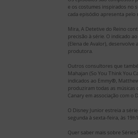
e os costumes inspirados no s
cada episódio apresenta pelo
Mira, A Detetive do Reino con
precisão à série. O indicado 
(Elena de Avalor), desenvolve 
produtora.
Outros consultores que també
Mahajan (So You Think You Ca
indicados ao Emmy®, Matthew T
produziram todas as músicas or
Canary em associação com o Di
O Disney Junior estreia a séri
segunda à sexta-feira, às 19h1
Quer saber mais sobre Séries