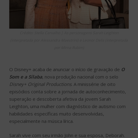
Crédito: Stella Carvalho | As personagens Sarah Leighton
(interpretada por Alessandra Maestrini) e Leonor Delis (interpretada
por Mirna Rubim)
O Disney+ acaba de anunciar o início de gravação de
O
Som e a Sílaba
, nova produção nacional com o selo
Disney+ Original Productions
. A minissérie de oito
episódios conta sobre a jornada de autoconhecimento,
superação e descoberta afetiva da jovem Sarah
Leighton, uma mulher com diagnóstico de autismo com
habilidades específicas muito desenvolvidas,
especialmente na música lírica.
Sarah vive com seu irmão John e sua esposa, Deborah.