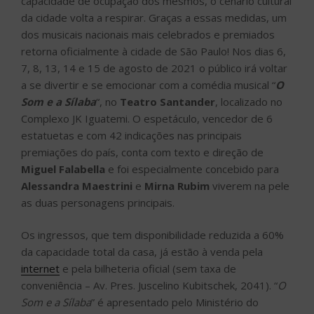
capacidade de ocupação dos mesmos, o cenário cultural
da cidade volta a respirar. Graças a essas medidas, um
dos musicais nacionais mais celebrados e premiados
retorna oficialmente à cidade de São Paulo! Nos dias 6,
7, 8, 13, 14 e 15 de agosto de 2021 o público irá voltar
a se divertir e se emocionar com a comédia musical “
O
Som e a Sílaba
“, no
Teatro Santander
, localizado no
Complexo JK Iguatemi. O espetáculo, vencedor de 6
estatuetas e com 42 indicações nas principais
premiações do país, conta com texto e direção de
Miguel Falabella
e foi especialmente concebido para
Alessandra Maestrini
e
Mirna Rubim
viverem na pele
as duas personagens principais.
Os ingressos, que tem disponibilidade reduzida a 60%
da capacidade total da casa, já estão à venda pela
internet
e pela bilheteria oficial (sem taxa de
conveniência – Av. Pres. Juscelino Kubitschek, 2041). “
O
Som e a Sílaba
” é apresentado pelo Ministério do