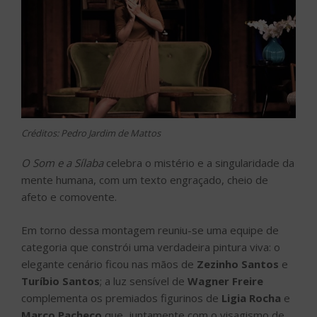
Créditos: Pedro Jardim de Mattos
O Som e a Sílaba
celebra o mistério e a singularidade da
mente humana, com um texto engraçado, cheio de
afeto e comovente.
Em torno dessa montagem reuniu-se uma equipe de
categoria que constrói uma verdadeira pintura viva: o
elegante cenário ficou nas mãos de
Zezinho Santos
e
Turíbio Santos
; a luz sensível de
Wagner Freire
complementa os premiados figurinos de
Ligia Rocha
e
Marco Pacheco
que, juntamente com o visagismo de