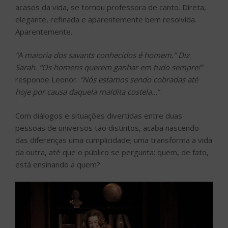
acasos da vida, se tornou professora de canto. Direta,
elegante, refinada e aparentemente bem resolvida.
Aparentemente.
“A maioria dos savants conhecidos é homem.” Diz
Sarah. “Os homens querem ganhar em tudo sempre!”
responde Leonor.
“Nós estamos sendo cobradas até
hoje por causa daquela maldita costela…
“.
Com diálogos e situações divertidas entre duas
pessoas de universos tão distintos, acaba nascendo
das diferenças uma cumplicidade; uma transforma a vida
da outra, até que o público se pergunta: quem, de fato,
está ensinando a quem?