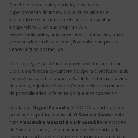
Recebe muito carinho, cuidado, e as vezes
superproteção do irmão, o que causa ciúmes e
incômodo em sua cunhada. Ela sonha em ganhar
independência, ter sua própria vida e
responsabilidades, uma carreira e um namorado, mas
tem consciência de sua condição e sabe que precisa
vencer alguns obstáculos.
John consegue para Sarah uma entrevista com Leonor
Delis, uma famosa ex-cantora de ópera e professora de
canto. A troca entre Leonor e Sarah transformará a vida
de ambas, e juntas descobrirão que existe um mundo
de possibilidades, diferente do que elas conheciam.
Criada por
Miguel Falabella
(O CORO) a partir de seu
premiado espetáculo musical,
O Som e a Sílaba
conta
com
Alessandra Maestrini
e
Mirna Rubim
nos papéis
de Sarah e Leonor, respectivamente. Realizada pela
Formata Produções e Conteúdo, e Non Stop Studios, a