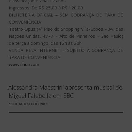
Classificação etária: 12 anos
Ingressos: De R$ 25,00 à R$ 120,00
BILHETERIA OFICIAL – SEM COBRANÇA DE TAXA DE
CONVENIÊNCIA
Teatro Opus (4º Piso do Shopping Villa-Lobos – Av. das
Nações Unidas, 4777 – Alto de Pinheiros – São Paulo)
de terça a domingo, das 12h às 20h.
VENDA PELA INTERNET – SUJEITO A COBRANÇA DE
TAXA DE CONVENIÊNCIA
www.uhuu.com
Alessandra Maestrini apresenta musical de
Miguel Falabella em SBC
PUBLICADO
13 DE AGOSTO DE 2018
EM