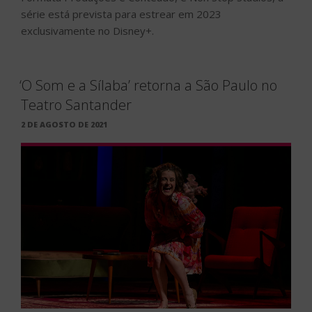
série está prevista para estrear em 2023
exclusivamente no Disney+.
‘O Som e a Sílaba’ retorna a São Paulo no
Teatro Santander
PUBLICADO
2 DE AGOSTO DE 2021
EM