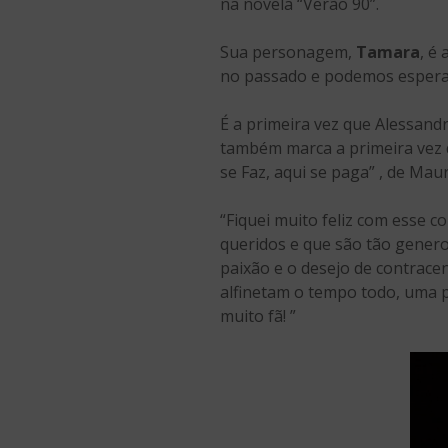
na novela “Verão 90”.
Sua personagem,
Tamara
, é
no passado e podemos espera
É a primeira vez que Alessand
também marca a primeira vez q
se Faz, aqui se paga” , de Mau
“Fiquei muito feliz com esse 
queridos e que são tão genero
paixão e o desejo de contrace
alfinetam o tempo todo, uma p
muito fã! ”