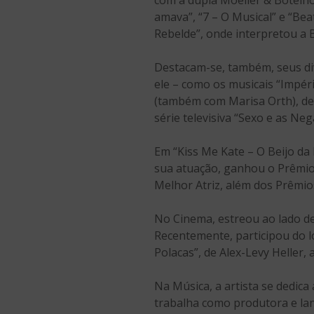
com a dupla Möeller & Botelho
amava”, “7 – O Musical” e “Bea
Rebelde”, onde interpretou a 
Destacam-se, também, seus div
ele – como os musicais “Impér
(também com Marisa Orth), de 
série televisiva “Sexo e as Ne
Em “Kiss Me Kate – O Beijo da
sua atuação, ganhou o Prêmio 
Melhor Atriz, além dos Prêmio
No Cinema, estreou ao lado de
Recentemente, participou do 
Polacas”, de Alex-Levy Heller
Na Música, a artista se dedic
trabalha como produtora e lan