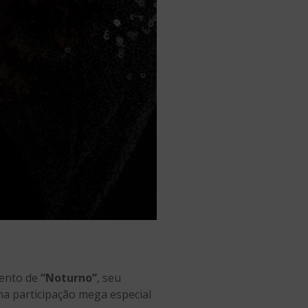
ento de
“Noturno”
, seu
ma participação mega especial