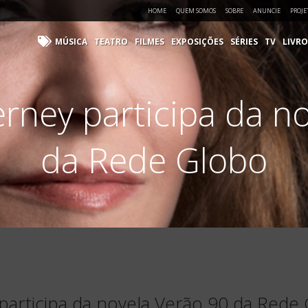
HOME
QUEM SOMOS
SOBRE
ANUNCIE
PROJE
MÚSICA
TEATRO
FILMES
EXPOSIÇÕES
SÉRIES
TV
LIVRO
rney participa da n
da Rede Globo
participa da novela Verão 90 da Rede