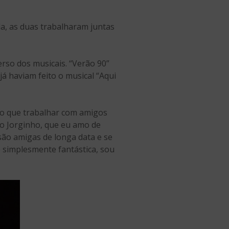
da, as duas trabalharam juntas
rso dos musicais. “Verão 90”
á haviam feito o musical “Aqui
 do que trabalhar com amigos
 o Jorginho, que eu amo de
são amigas de longa data e se
é simplesmente fantástica, sou