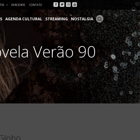
Facebook
Twitter
Instagram
Youtube
TOS
PARCEIROS
CONTATO
S
AGENDA CULTURAL
STREAMING
NOSTALGIA
ovela Verão 90
 Globo