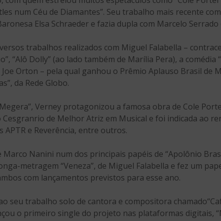
, com quem estrelou muitos espetáculos como “Cole Porter 
tles num Céu de Diamantes”. Seu trabalho mais recente com 
Baronesa Elsa Schraeder e fazia dupla com Marcelo Serrado 
ersos trabalhos realizados com Miguel Falabella – contrac
io”, “Alô Dolly” (ao lado também de Marília Pera), a comédi
Joe Orton – pela qual ganhou o Prêmio Aplauso Brasil de M
gas”, da Rede Globo.
 Megera”, Verney protagonizou a famosa obra de Cole Porte
Cesgranrio de Melhor Atriz em Musical e foi indicada ao r
s APTR e Reverência, entre outros.
 Marco Nanini num dos principais papéis de “Apolônio Brasi
longa-metragem “Veneza”, de Miguel Falabella e fez um pap
, ambos com lançamentos previstos para esse ano.
a ao seu trabalho solo de cantora e compositora chamado“C
çou o primeiro single do projeto nas plataformas digitais,