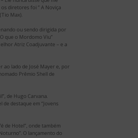
– Ele nunca disse que me
os diretores foi ” A Noviça
(Tio Max).
enando ou sendo dirigida por
a “O que o Mordomo Viu”
elhor Atriz Coadjuvante – e a
r ao lado de José Mayer e, por
enomado Prêmio Shell de
l”, de Hugo Carvana.
el de destaque em “Jovens
afé de Hotel”, onde também
 “Noturno”. O lançamento do