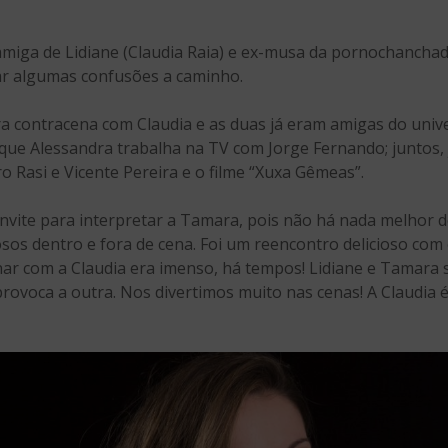
 amiga de Lidiane (Claudia Raia) e ex-musa da pornochancha
r algumas confusões a caminho.
ra contracena com Claudia e as duas já eram amigas do unive
ue Alessandra trabalha na TV com Jorge Fernando; juntos, j
ro Rasi e Vicente Pereira e o filme “Xuxa Gêmeas”.
convite para interpretar a Tamara, pois não há nada melhor
sos dentro e fora de cena. Foi um reencontro delicioso com
nar com a Claudia era imenso, há tempos! Lidiane e Tamara 
rovoca a outra. Nos divertimos muito nas cenas! A Claudia 