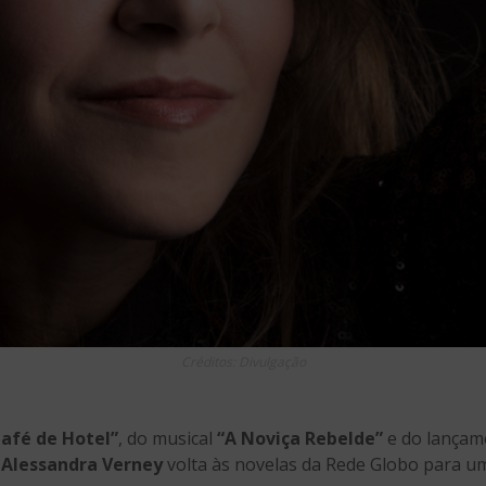
Créditos: Divulgação
afé de Hotel”
, do musical
“A Noviça Rebelde”
e do lançam
,
Alessandra Verney
volta às novelas da Rede Globo para u