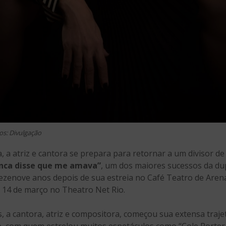
os: Divulgação
, a atriz e cantora se prepara para retornar a um divisor de
unca disse que me amava”
, um dos maiores sucessos da du
Dezenove anos depois de sua estreia no Café Teatro de Arena
 14 de março no Theatro Net Rio.
, a cantora, atriz e compositora, começou sua extensa traje