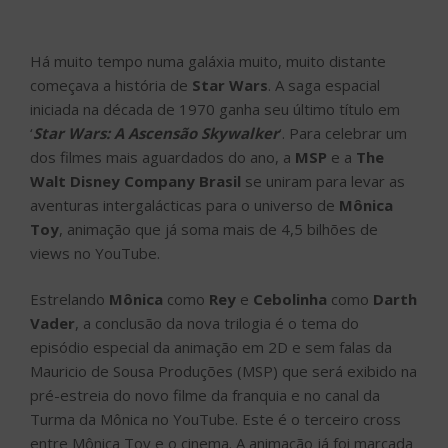
Há muito tempo numa galáxia muito, muito distante
começava a história de
Star Wars
. A saga espacial
iniciada na década de 1970 ganha seu último título em
‘
Star Wars: A Ascensão Skywalker
‘. Para celebrar um
dos filmes mais aguardados do ano, a
MSP
e a
The
Walt Disney Company Brasil
se uniram para levar as
aventuras intergalácticas para o universo de
Mônica
Toy
, animação que já soma mais de 4,5 bilhões de
views no YouTube.
Estrelando
Mônica
como
Rey
e
Cebolinha
como
Darth
Vader
, a conclusão da nova trilogia é o tema do
episódio especial da animação em 2D e sem falas da
Mauricio de Sousa Produções (MSP) que será exibido na
pré-estreia do novo filme da franquia e no canal da
Turma da Mônica no YouTube. Este é o terceiro cross
entre Mônica Toy e o cinema. A animação já foi marcada