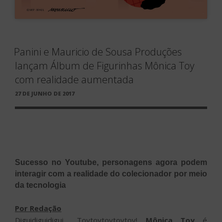
Panini e Mauricio de Sousa Produções
lançam Álbum de Figurinhas Mônica Toy
com realidade aumentada
PUBLICADO
27 DE JUNHO DE 2017
EM
Sucesso no Youtube, personagens agora podem
interagir com a realidade do colecionador por meio
da tecnologia
Por Redação
Diguidiguidigui… Toytoytoytoytoy!
Mônica Toy
é