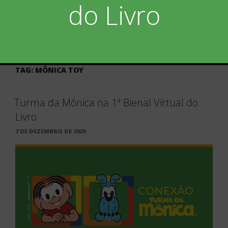
do Livro
TAG:
MÔNICA TOY
Turma da Mônica na 1ª Bienal Virtual do
Livro
PUBLICADO
7 DE DEZEMBRO DE 2020
EM