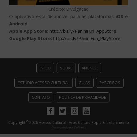
Crédito: Divulgação
O aplicativo está disponível para as plataformas
iOS
e
Android
:
Apple App Store:
http://bit.ly/PaniniFun_AppStore
Google Play Store:
http://bit.ly/PaniniFun_PlayStore
INÍCIO
SOBRE
ANUNCIE
ESTÚDIO ACESSO CULTURAL
GUIAS
PARCEIROS
CONTATO
POLÍTICA DE PRIVACIDADE
Facebook
Twitter
Instagram
Youtube
©
Copyright
2026 Acesso Cultural - Arte, Cultura Pop e Entretenimento
Desenvolvido por
Del Vieira