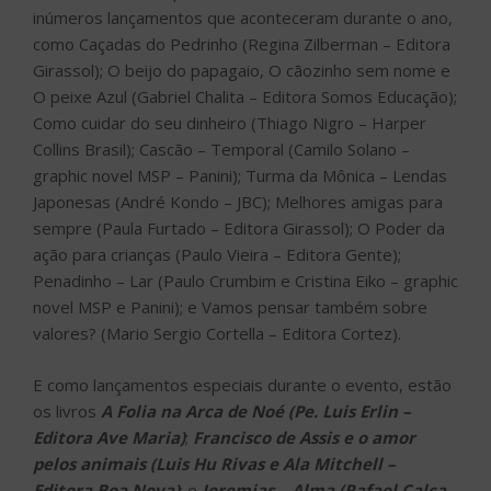
inúmeros lançamentos que aconteceram durante o ano,
como Caçadas do Pedrinho (Regina Zilberman – Editora
Girassol); O beijo do papagaio, O cãozinho sem nome e
O peixe Azul (Gabriel Chalita – Editora Somos Educação);
Como cuidar do seu dinheiro (Thiago Nigro – Harper
Collins Brasil); Cascão – Temporal (Camilo Solano –
graphic novel MSP – Panini); Turma da Mônica – Lendas
Japonesas (André Kondo – JBC); Melhores amigas para
sempre (Paula Furtado – Editora Girassol); O Poder da
ação para crianças (Paulo Vieira – Editora Gente);
Penadinho – Lar (Paulo Crumbim e Cristina Eiko – graphic
novel MSP e Panini); e Vamos pensar também sobre
valores? (Mario Sergio Cortella – Editora Cortez).
E como lançamentos especiais durante o evento, estão
os livros
A Folia na Arca de Noé (Pe. Luis Erlin –
Editora Ave Maria)
;
Francisco de Assis e o amor
pelos animais (Luis Hu Rivas e Ala Mitchell –
Editora Boa Nova)
; e
Jeremias – Alma (Rafael Calça