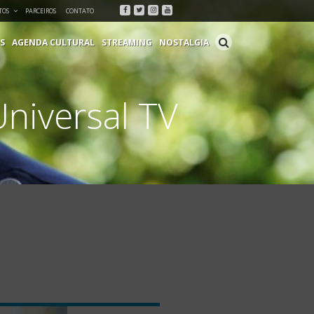
Facebook
Twitter
Instagram
Youtube
TOS
PARCEIROS
CONTATO
S
AGENDA CULTURAL
STREAMING
NOSTALGIA
Universal TV