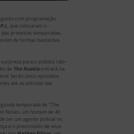
de agosto com programação
.I.
, que colocaram o
ão das primeiras temporadas,
 porém de formas bastantes
 surpresa para o público não-
dio de
The Rookie
entrará na
ral. Serão cinco episódios
ntes até as estreias das
 segunda temporada de “The
 John Nolan, um homem de 40
de ser um agente policial no
nça e o preconceito de seus
tado por
Nathan Fillion
, um