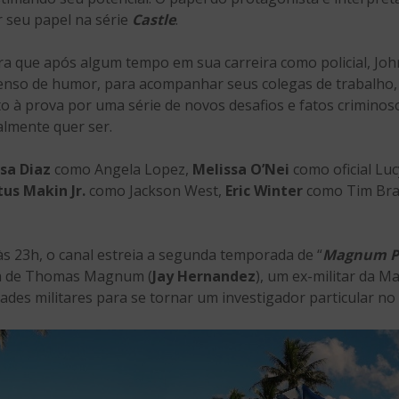
 seu papel na série
Castle
.
ra que após algum tempo em sua carreira como policial, Joh
enso de humor, para acompanhar seus colegas de trabalho, 
o à prova por uma série de novos desafios e fatos criminos
ealmente quer ser.
sa Diaz
como Angela Lopez,
Melissa O’Nei
como oficial Lu
tus Makin Jr.
como Jackson West,
Eric Winter
como Tim Bra
às 23h, o canal estreia a segunda temporada de “
Magnum P.
ia de Thomas Magnum (
Jay Hernandez
), um ex-militar da M
ades militares para se tornar um investigador particular no 