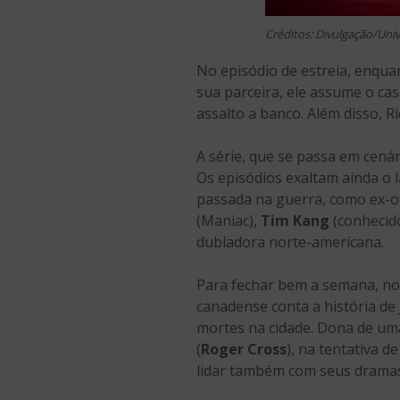
Créditos: Divulgação/Univ
No episódio de estreia, enqu
sua parceira, ele assume o c
assalto a banco. Além disso, Ri
A série, que se passa em cená
Os episódios exaltam ainda o 
passada na guerra, como ex-o
(Maniac),
Tim Kang
(conhecido
dubladora norte-americana.
Para fechar bem a semana, no 
canadense conta a história de
mortes na cidade. Dona de um
(
Roger Cross
), na tentativa d
lidar também com seus dramas 