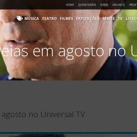
HOME
QUEM SOMOS
SOBRE
ANUNCIE
PROJE
MÚSICA
TEATRO
FILMES
EXPOSIÇÕES
SÉRIES
TV
LIVRO
reias em agosto no 
 agosto no Universal TV