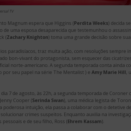
ersal TV
anto Magnum espera que Higgins (
Perdita Weeks
) decida s
aso de uma esposa desaparecida que testemunhou o assassi
ck (
Zachary Knighton
) toma uma grande decisão sobre sua 
rios paradisíacos, traz muita ação, com resoluções sempre 
lado bon-vivant do protagonista, sem esquecer das cicatrize
ficial norte-americano. A segunda temporada conta ainda
 por seu papel na série The Mentalist ) e
Amy Marie Hill
, 
dia 7 de agosto, às 22h, a segunda temporada de Coroner ch
 Jenny Cooper (
Serinda Swan
), uma médica legista de Toron
a poderosa intuição, ela passa a colaborar com o detetive
e solucionar crimes suspeitos. Enquanto auxilia na investiga
pessoais e de seu filho, Ross (
Ehrem Kassam
).