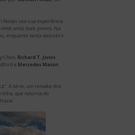
n Nolan usa sua experiência
vinte anos mais jovens. Na
os, enquanto tenta descobrir
cy Chen,
Richard T. Jones
dford e
Mercedes Mason
I.
“. A série, um remake dos
arinha, que retorna do
Havaí.