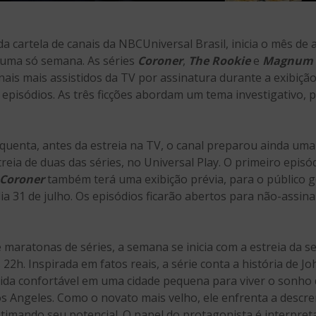
 da cartela de canais da NBCUniversal Brasil, inicia o mês 
m uma só semana. As séries
Coroner
,
The Rookie
e
Magnum P
anais mais assistidos da TV por assinatura durante a exibiç
episódios. As três ficções abordam um tema investigativo,
quenta, antes da estreia na TV, o canal preparou ainda uma
eia de duas das séries, no Universal Play. O primeiro episó
Coroner
também terá uma exibição prévia, para o público ge
dia 31 de julho. Os episódios ficarão abertos para não-assina
 maratonas de séries, a semana se inicia com a estreia da
s 22h. Inspirada em fatos reais, a série conta a história de
vida confortável em uma cidade pequena para viver o sonho 
s Angeles. Como o novato mais velho, ele enfrenta a descre
timando seu potencial. O papel do protagonista é interpre