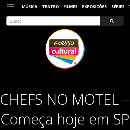
MÚSICA
TEATRO
FILMES
EXPOSIÇÕES
SÉRIES
ACESSO CULTURAL
Arte, Cultura Pop e Entretenimento
CHEFS NO MOTEL –
Começa hoje em SP