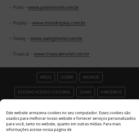
www.pointmotel.com.br
– Point –
www.motelreplay.com.br
– Replay –
www.swingmotel.com.br
– Swing –
www.tropicalmotel.com.br
– Tropical –
INÍCIO
SOBRE
ANUNCIE
ESTÚDIO ACESSO CULTURAL
GUIAS
PARCEIROS
CONTATO
POLÍTICA DE PRIVACIDADE
Este website armazena cookies no seu computador. Esses cookies são
usados ​​para melhorar nosso website e fornecer serviços personalizados
Facebook
Twitter
Instagram
Youtube
para você, tanto no website, quanto em outras mídias. Para mais
informações acesse nossa página de
©
Copyright
2026 Acesso Cultural - Arte, Cultura Pop e Entretenimento
Desenvolvido por
Del Vieira