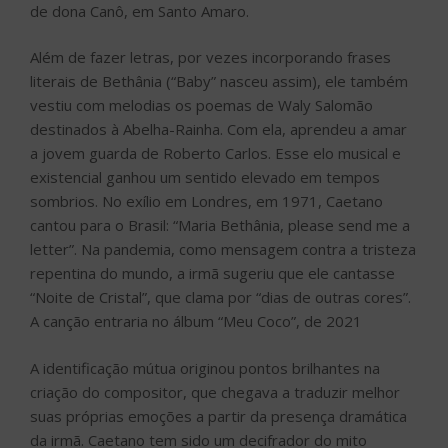
de dona Canô, em Santo Amaro.
Além de fazer letras, por vezes incorporando frases
literais de Bethânia (“Baby” nasceu assim), ele também
vestiu com melodias os poemas de Waly Salomão
destinados à Abelha-Rainha. Com ela, aprendeu a amar
a jovem guarda de Roberto Carlos. Esse elo musical e
existencial ganhou um sentido elevado em tempos
sombrios. No exílio em Londres, em 1971, Caetano
cantou para o Brasil: “Maria Bethânia, please send me a
letter”. Na pandemia, como mensagem contra a tristeza
repentina do mundo, a irmã sugeriu que ele cantasse
“Noite de Cristal”, que clama por “dias de outras cores”.
A canção entraria no álbum “Meu Coco”, de 2021
A identificação mútua originou pontos brilhantes na
criação do compositor, que chegava a traduzir melhor
suas próprias emoções a partir da presença dramática
da irmã. Caetano tem sido um decifrador do mito