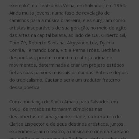
exemplo”, no Teatro Vila Velha, em Salvador, em 1964.
Ainda muito jovens, numa fase de revelação de
caminhos para a música brasileira, eles surgiram como
artistas inseparáveis de sua geração, no meio do agito
das artes na capital baiana, ao lado de Gal, Gilberto Gil,
Tom Zé, Roberto Santana, Alcyvando Luz, Djalma
Corrêa, Fernando Lona, Piti e Perna Fróes. Bethânia
despontava, porém, como uma cabeça acima de
movimentos, determinada a criar um projeto estético
fiel às suas paixões musicais profundas. Antes e depois
do tropicalismo, Caetano seria um tradutor fraterno
dessa poética.
Com a mudança de Santo Amaro para Salvador, em
1960, os irmãos se tornaram cúmplices nas
descobertas de uma grande cidade, da literatura de
Clarice Lispector e de seus destinos artísticos. Juntos,
experimentaram o teatro, a música e o cinema. Caetano
era então o guia urbano de Bethânia, ainda saudosa da