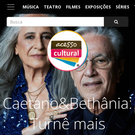
MÚSICA
TEATRO
FILMES
EXPOSIÇÕES
SÉRIES
ACESSO CULTURAL
Arte, Cultura Pop e Entretenimento
Caetano&Bethânia:
Turnê mais