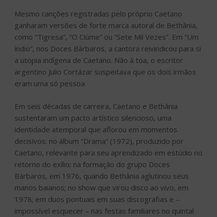
Mesmo canções registradas pelo próprio Caetano
ganharam versões de forte marca autoral de Bethânia,
como “Tigresa”, “O Ciúme” ou “Sete Mil Vezes”. Em “Um
índio”, nos Doces Bárbaros, a cantora reivindicou para si
a utopia indígena de Caetano. Não à toa, o escritor
argentino Julio Cortázar suspeitava que os dois irmãos
eram uma só pessoa.
Em seis décadas de carreira, Caetano e Bethânia
sustentaram um pacto artístico silencioso, uma
identidade atemporal que aflorou em momentos
decisivos: no álbum “Drama” (1972), produzido por
Caetano, relevante para seu aprendizado em estúdio no
retorno do exílio; na formação do grupo Doces
Bárbaros, em 1976, quando Bethânia aglutinou seus
manos baianos; no show que virou disco ao vivo, em
1978; em duos pontuais em suas discografias e –
impossível esquecer – nas festas familiares no quintal