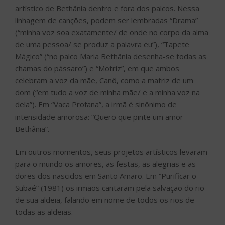
artístico de Bethânia dentro e fora dos palcos. Nessa
linhagem de canções, podem ser lembradas “Drama”
(“minha voz soa exatamente/ de onde no corpo da alma
de uma pessoa/ se produz a palavra eu”), “Tapete
Mágico” (“no palco Maria Bethânia desenha-se todas as
chamas do pássaro”) e “Motriz”, em que ambos
celebram a voz da mãe, Canô, como a matriz de um
dom (“em tudo a voz de minha mãe/ e a minha voz na
dela”). Em “Vaca Profana”, a irmã é sinônimo de
intensidade amorosa: “Quero que pinte um amor
Bethânia”.
Em outros momentos, seus projetos artísticos levaram
para o mundo os amores, as festas, as alegrias e as
dores dos nascidos em Santo Amaro. Em “Purificar o
Subaé” (1981) os irmãos cantaram pela salvação do rio
de sua aldeia, falando em nome de todos os rios de
todas as aldeias.