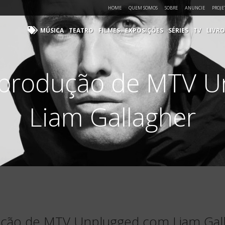
HOME
QUEM SOMOS
SOBRE
ANUNCIE
PROJE
MÚSICA
TEATRO
FILMES
EXPOSIÇÕES
SÉRIES
TV
LIVRO
 produção de MTV U
Liam Gallagher
ção de MTV Unplugged com Liam Gal