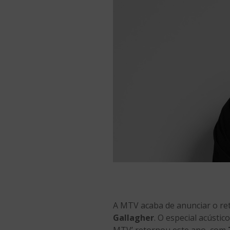
A MTV acaba de anunciar o ret
Gallagher
. O especial acústic
MTV’ retornou este ano, com