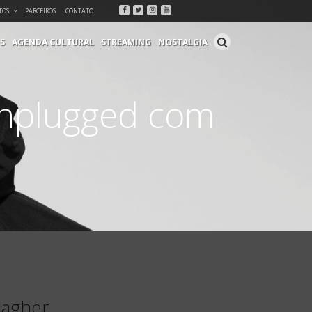
Facebook
Twitter
Instagram
Youtube
TOS
PARCEIROS
CONTATO
S
AGENDA CULTURAL
STREAMING
NOSTALGIA
nplugged com
lagher