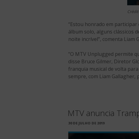
Crédit
“Estou honrado em participar 
álbum solo, alguns clássicos
noite incrível”, comenta Liam 
“O MTV Unplugged permite que
disse Bruce Gilmer, Diretor G
franquia musical de volta par
sempre, com Liam Gallagher, p
MTV anuncia Trampo
PUBLICADO
30 DE JULHO DE 2019
EM