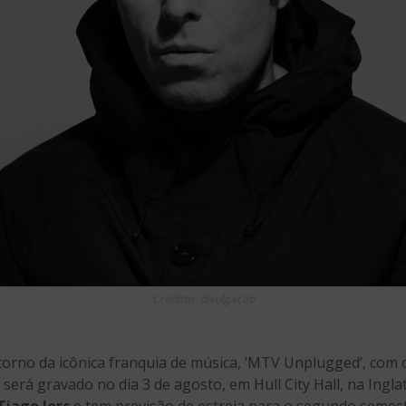
Créditos: divulgação
orno da icônica franquia de música, ‘MTV Unplugged’, com 
o será gravado no dia 3 de agosto, em Hull City Hall, na Inglat
Tiago Iorc
e tem previsão de estreia para o segundo semes