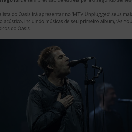
alista do Oasis irá apresentar no ‘MTV Unplugged’ seus ma
 acústico, incluindo músicas de seu primeiro álbum, ‘As You
sicos do Oasis.