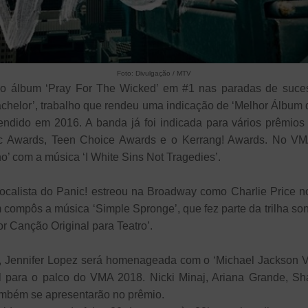
Foto: Divulgação / MTV
 o álbum ‘Pray For The Wicked’ em #1 nas paradas de suc
 Bachelor’, trabalho que rendeu uma indicação de ‘Melhor Álbu
ndido em 2016. A banda já foi indicada para vários prêmios
ic Awards, Teen Choice Awards e o Kerrang! Awards. No VM
o’ com a música ‘I White Sins Not Tragedies’.
calista do Panic! estreou na Broadway como Charlie Price no
compôs a música ‘Simple Spronge’, que fez parte da trilha son
 Canção Original para Teatro’.
 Jennifer Lopez será homenageada com o ‘Michael Jackson 
el para o palco do VMA 2018. Nicki Minaj, Ariana Grande, Sh
ambém se apresentarão no prêmio.