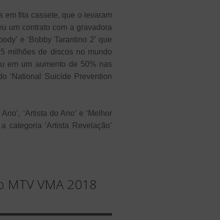
 em fita cassete, que o levaram
deu um contrato com a gravadora
ody’ e ‘Bobby Tarantino 2’ que
e 5 milhões de discos no mundo
ltou em um aumento de 50% nas
o ‘National Suicide Prevention
Ano’, ‘Artista do Ano’ e ‘Melhor
a categoria ‘Artista Revelação’
 no MTV VMA 2018