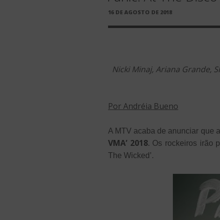
PUBLICADO
16 DE AGOSTO DE 2018
EM
Nicki Minaj, Ariana Grande, 
Por Andréia Bueno
A MTV acaba de anunciar que 
VMA’ 2018
. Os rockeiros irão 
The Wicked’.