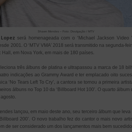
Shawn Mendes – Foto: Divulgação / MTV
r Lopez
será homenageada com o ‘Michael Jackson Video 
esde 2001. O ‘MTV VMA’ 2018 será transmitido na segunda-feira
c Hall, em Nova York, em mais de 180 países.
leciona três álbuns de platina e ultrapassou a marca de 18 b
 quatro indicações ao Grammy Award e ter emplacado oito suces
a ‘No Tears Left To Cry’, a cantora se tornou a primeira artist
meiros álbuns no Top 10 da ‘Billboard Hot 100’. O quarto álbum 
 agosto.
ndes lançou, em maio deste ano, seu terceiro álbum que leva
Billboard 200’. O novo trabalho fez do cantor o mais novo arti
lém de ser considerado um dos lançamentos mais bem sucedid