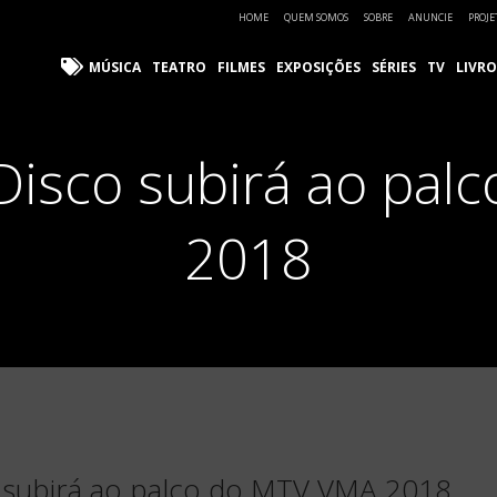
HOME
QUEM SOMOS
SOBRE
ANUNCIE
PROJE
MÚSICA
TEATRO
FILMES
EXPOSIÇÕES
SÉRIES
TV
LIVRO
 Disco subirá ao pa
2018
o subirá ao palco do MTV VMA 2018