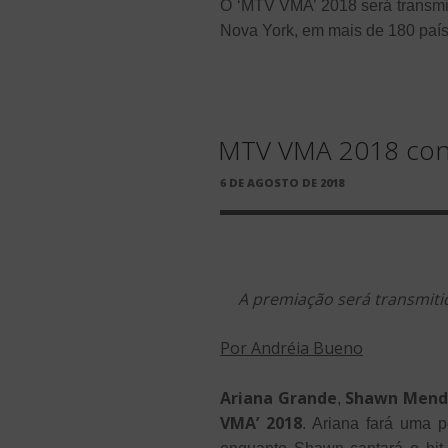
O ‘MTV VMA’ 2018 será transmiti
Nova York, em mais de 180 país
MTV VMA 2018 conf
PUBLICADO
6 DE AGOSTO DE 2018
EM
A premiação será transmitid
Por Andréia Bueno
Ariana Grande
Shawn Mend
,
VMA’ 2018
. Ariana fará uma 