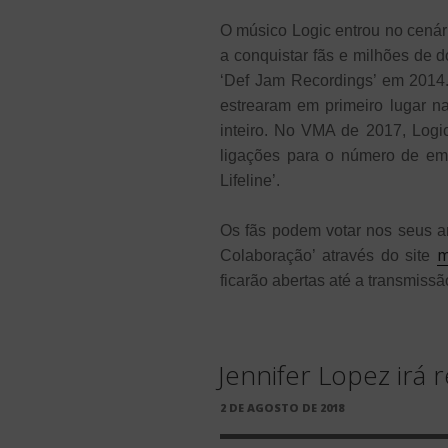
O músico Logic entrou no cenár
a conquistar fãs e milhões de 
‘Def Jam Recordings’ em 2014.
estrearam em primeiro lugar n
inteiro. No VMA de 2017, Log
ligações para o número de eme
Lifeline’.
Os fãs podem votar nos seus art
m
Colaboração’ através do site
ficarão abertas até a transmis
Jennifer Lopez irá
PUBLICADO
2 DE AGOSTO DE 2018
EM