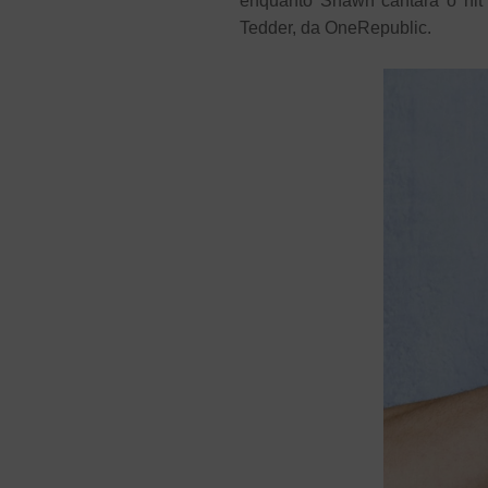
enquanto Shawn cantará o hit 
Tedder, da OneRepublic.