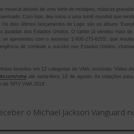
io musical através de uma série de mixtapes, músicas gravadas
downloads. Com isso, deu início a uma turnê mundial que ren
 Os dois últimos lançamentos de Logic são os álbuns ‘Everyb
as paradas dos Estados Unidos. O cantor já vendeu mais d
ic se apresentou com o sucesso ‘1-800-273-8255’, que resu
rgência de combate a suicídio nos Estados Unidos, chamad
istas favoritos em 12 categorias do VMA, incluindo ‘Vídeo do 
tv.com/vma
até sexta-feira, 10 de agosto. As votações para 
são do ‘MTV VMA 2018’.
 receber o Michael Jackson Vanguard