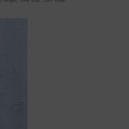
vo single, “One Day”, com Ryan