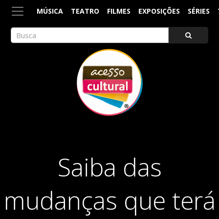
MÚSICA
TEATRO
FILMES
EXPOSIÇÕES
SÉRIES
ACESSO CULTURAL
Arte, Cultura Pop e Entretenimento
Saiba das
mudanças que terá