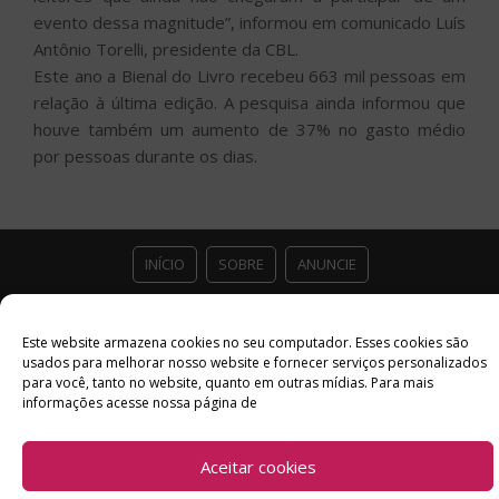
evento dessa magnitude”, informou em comunicado Luís
Antônio Torelli, presidente da CBL.
Este ano a Bienal do Livro recebeu 663 mil pessoas em
relação à última edição. A pesquisa ainda informou que
houve também um aumento de 37% no gasto médio
por pessoas durante os dias.
INÍCIO
SOBRE
ANUNCIE
ESTÚDIO ACESSO CULTURAL
GUIAS
PARCEIROS
Este website armazena cookies no seu computador. Esses cookies são
usados ​​para melhorar nosso website e fornecer serviços personalizados
CONTATO
POLÍTICA DE PRIVACIDADE
para você, tanto no website, quanto em outras mídias. Para mais
informações acesse nossa página de
Facebook
Twitter
Instagram
Youtube
©
Copyright
2026 Acesso Cultural - Arte, Cultura Pop e Entretenimento
Aceitar cookies
Desenvolvido por
Del Vieira