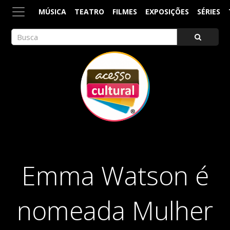
MÚSICA
TEATRO
FILMES
EXPOSIÇÕES
SÉRIES
ACESSO CULTURAL
Arte, Cultura Pop e Entretenimento
Emma Watson é
nomeada Mulher