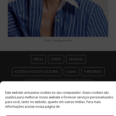
Fotos: Divulgação/Elle
INÍCIO
SOBRE
ANUNCIE
ESTÚDIO ACESSO CULTURAL
GUIAS
PARCEIROS
CONTATO
POLÍTICA DE PRIVACIDADE
Este website armazena cookies no seu computador. Esses cookies são
Facebook
Twitter
Instagram
Youtube
usados ​​para melhorar nosso website e fornecer serviços personalizados
para você, tanto no website, quanto em outras mídias. Para mais
©
Copyright
2026 Acesso Cultural - Arte, Cultura Pop e Entretenimento
informações acesse nossa página de
Desenvolvido por
Del Vieira