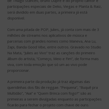
de Thiago Stancev, Bruno Duprê e do próprio cantor e
participações especiais de Deko, Viegas e Planta & Raiz,
será dividido em duas partes, a primeira já está
disponível.
Com uma pitada de POP, Julies, já conta com mais de 3
milhões de streams nos aplicativos de música e
parcerias com grandes nomes como Maneva, Ana Lu,
Zapi, Banda Good Vibe, entre outros. Gravado no Studio
Na Mata, “Julies ao Vivo” traz as canções do primeiro
álbum do artista, “Começo, Meio e Fim”, de forma mais
viva, com toda emoção que só um ao vivo pode
proporcionar.
A primeira parte da produção já traz algumas das
queridinhas dos fãs de reggae. “Pequena”, “Buquê pra
Multidão”, “Aiai” e “Quem Brinca com fogo?” são as
primeiras a serem divulgadas enquanto as participações
ficarão para fechar o projeto com chave de ouro.