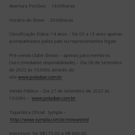
Abertura Portões:
16:00horas
Horário do Show:
20:00horas
Classificação Etária:
14 anos – De 05 a 13 anos apenas
acompanhados pelos pais ou representantes legais
Pré-venda Clube Shows – apenas para membros
Ouro
(mediante disponibilidade)
–
Dia 26 de Setembro
de 2022 às 10:00hs
através do
site
www.poladian.com.br
Venda Público
–
Dia 27 de Setembro de 2022 às
10:00hs –
www.poladian.com.br
Tiqueteira Oficial: Sympla –
http://www.sympla.com.br/nowunited
Ingressos:
De R$175,00 a R$ 600,00