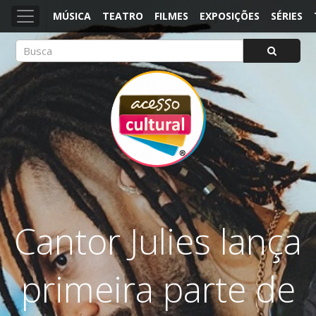
MÚSICA
TEATRO
FILMES
EXPOSIÇÕES
SÉRIES
ACESSO CULTURAL
Arte, Cultura Pop e Entretenimento
Cantor Julies lança
primeira parte de