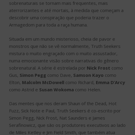
sobrenaturais se tornam mais frequentes, mais
aterrorizantes e até mortais, à medida que começam a
descobrir uma conspiração que poderia trazer o
Armagedom para toda a raça humana.
Situada em um mundo misterioso, cheia de pavor e
monstros que não se vê normalmente, Truth Seekers
mistura o muito engraçado com o muito assustador,
numa emocionante visão sobre narrativas do gênero
sobrenatural. A série é estrelada por
Nick Frost
como
Gus,
Simon Pegg
como Dave,
Samson Kayo
como
Elton,
Malcolm McDowell
como Richard,
Emma D’Arcy
como Astrid e
Susan Wokoma
como Helen.
Das mentes que nos deram Shaun of the Dead, Hot
Fuzz, Sick Note e Paul, Truth Seekers é co-escrito por
Simon Pegg, Nick Frost, Nat Saunders e James
Serafinowicz, que são os produtores executivos ao lado
de Miles Ketley e Jim Field Smith, que também atua