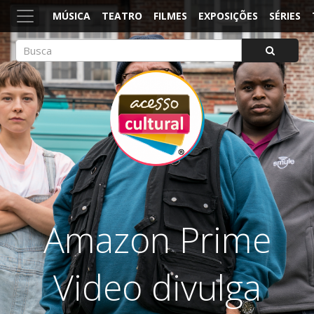
MÚSICA
TEATRO
FILMES
EXPOSIÇÕES
SÉRIES
ACESSO CULTURAL
Arte, Cultura Pop e Entretenimento
Amazon Prime
Video divulga