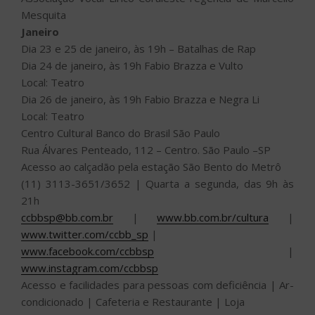
Mesquita
Janeiro
Dia 23 e 25 de janeiro, às 19h – Batalhas de Rap
Dia 24 de janeiro, às 19h Fabio Brazza e Vulto
Local: Teatro
Dia 26 de janeiro, às 19h Fabio Brazza e Negra Li
Local: Teatro
Centro Cultural Banco do Brasil São Paulo
Rua Álvares Penteado, 112 – Centro. São Paulo –SP
Acesso ao calçadão pela estação São Bento do Metrô
(11) 3113-3651/3652 | Quarta a segunda, das 9h às
21h
ccbbsp@bb.com.br
|
www.bb.com.br/cultura
|
www.twitter.com/ccbb_sp
|
www.facebook.com/ccbbsp
|
www.instagram.com/ccbbsp
Acesso e facilidades para pessoas com deficiência | Ar-
condicionado | Cafeteria e Restaurante | Loja