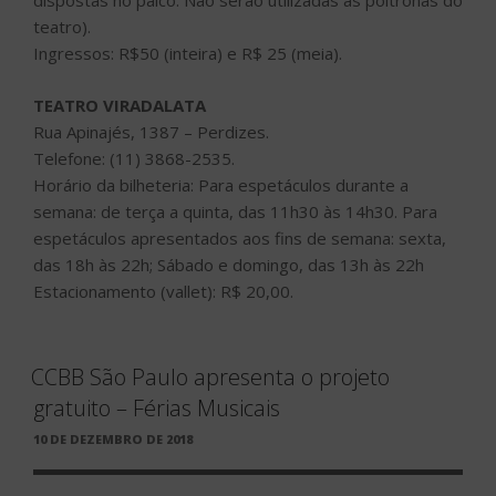
dispostas no palco. Não serão utilizadas as poltronas do
teatro).
Ingressos: R$50 (inteira) e R$ 25 (meia).
TEATRO VIRADALATA
Rua Apinajés, 1387 – Perdizes.
Telefone: (11) 3868-2535.
Horário da bilheteria: Para espetáculos durante a
semana: de terça a quinta, das 11h30 às 14h30. Para
espetáculos apresentados aos fins de semana: sexta,
das 18h às 22h; Sábado e domingo, das 13h às 22h
Estacionamento (vallet): R$ 20,00.
CCBB São Paulo apresenta o projeto
gratuito – Férias Musicais
PUBLICADO
10 DE DEZEMBRO DE 2018
EM