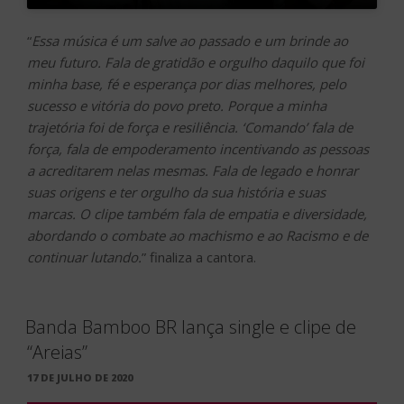
“
Essa música é um salve ao passado e um brinde ao
meu futuro. Fala de gratidão e orgulho daquilo que foi
minha base, fé e esperança por dias melhores, pelo
sucesso e vitória do povo preto. Porque a minha
trajetória foi de força e resiliência. ‘Comando’ fala de
força, fala de empoderamento incentivando as pessoas
a acreditarem nelas mesmas. Fala de legado e honrar
suas origens e ter orgulho da sua história e suas
marcas. O clipe também fala de empatia e diversidade,
abordando o combate ao machismo e ao Racismo e de
continuar lutando.
” finaliza a cantora.
Banda Bamboo BR lança single e clipe de
“Areias”
PUBLICADO
17 DE JULHO DE 2020
EM