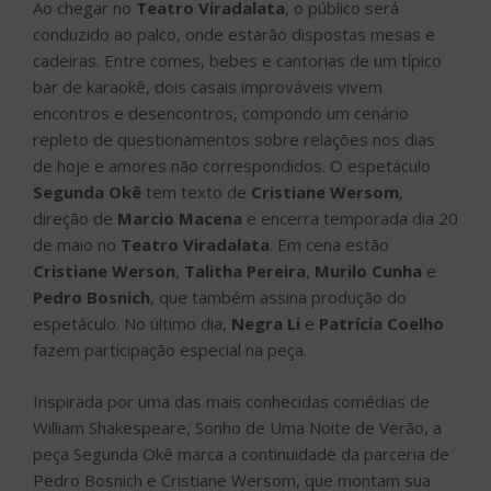
Ao chegar no
Teatro Viradalata
, o público será
conduzido ao palco, onde estarão dispostas mesas e
cadeiras. Entre comes, bebes e cantorias de um típico
bar de karaokê, dois casais improváveis vivem
encontros e desencontros, compondo um cenário
repleto de questionamentos sobre relações nos dias
de hoje e amores não correspondidos. O espetáculo
Segunda Okê
tem texto de
Cristiane Wersom
,
direção de
Marcio Macena
e encerra temporada dia 20
de maio no
Teatro Viradalata
. Em cena estão
Cristiane Werson
,
Talitha Pereira
,
Murilo Cunha
e
Pedro Bosnich
, que também assina produção do
espetáculo. No último dia,
Negra Li
e
Patrícia Coelho
fazem participação especial na peça.
Inspirada por uma das mais conhecidas comédias de
William Shakespeare, Sonho de Uma Noite de Verão, a
peça Segunda Okê marca a continuidade da parceria de
Pedro Bosnich e Cristiane Wersom, que montam sua