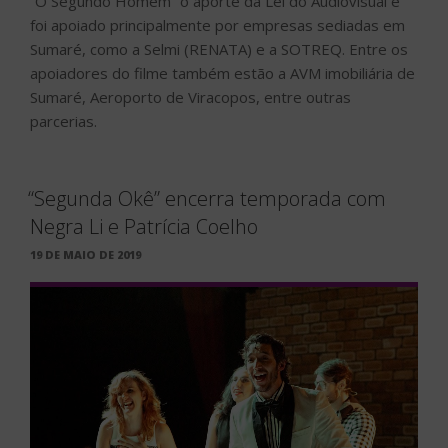
“O Segundo Homem” o aporte da Lei do Audiovisual e
foi apoiado principalmente por empresas sediadas em
Sumaré, como a Selmi (RENATA) e a SOTREQ. Entre os
apoiadores do filme também estão a AVM imobiliária de
Sumaré, Aeroporto de Viracopos, entre outras
parcerias.
“Segunda Okê” encerra temporada com
Negra Li e Patrícia Coelho
PUBLICADO
19 DE MAIO DE 2019
EM