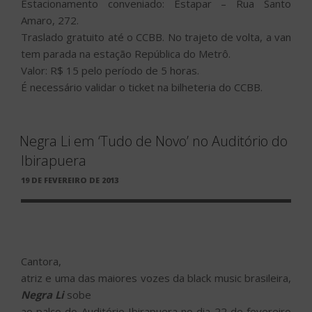
Estacionamento conveniado: Estapar – Rua Santo
Amaro, 272.
Traslado gratuito até o CCBB. No trajeto de volta, a van
tem parada na estação República do Metrô.
Valor: R$ 15 pelo período de 5 horas.
É necessário validar o ticket na bilheteria do CCBB.
Negra Li em ‘Tudo de Novo’ no Auditório do
Ibirapuera
PUBLICADO
19 DE FEVEREIRO DE 2013
EM
Cantora,
atriz e uma das maiores vozes da black music brasileira,
Negra Li
sobe
ao palco do Auditório Ibirapuera no dia 22 de fevereiro