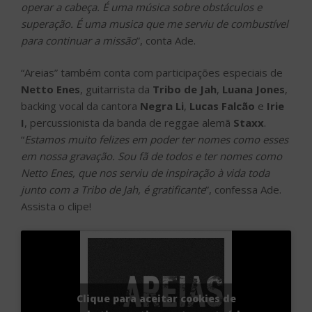
operar a cabeça. É uma música sobre obstáculos e
superação. É uma musica que me serviu de combustível
para continuar a missão
”, conta Ade.
“Areias” também conta com participações especiais de
Netto Enes
, guitarrista da
Tribo de Jah
,
Luana Jones
,
backing vocal da cantora
Negra Li
,
Lucas Falcão
e
Irie
I
, percussionista da banda de reggae alemã
Staxx
.
“
Estamos muito felizes em poder ter nomes como esses
em nossa gravação. Sou fã de todos e ter nomes como
Netto Enes, que nos serviu de inspiração à vida toda
junto com a Tribo de Jah, é gratificante
”, confessa Ade.
Assista o clipe!
Clique para aceitar cookies de