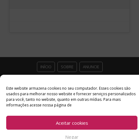
INÍCIO
SOBRE
ANUNCIE
ESTÚDIO ACESSO CULTURAL
GUIAS
PARCEIROS
Este website armazena cookies no seu computador. Esses cookies são
usados ​​para melhorar nosso website e fornecer serviços personalizados
CONTATO
POLÍTICA DE PRIVACIDADE
para você, tanto no website, quanto em outras mídias. Para mais
informações acesse nossa página de
Facebook
Twitter
Instagram
Youtube
©
Copyright
2026 Acesso Cultural - Arte, Cultura Pop e Entretenimento
Aceitar cookies
Desenvolvido por
Del Vieira
Negar