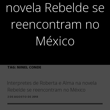
novela Rebelde se
reencontram no
México
TAG:
NINEL CONDE
Interpretes de Roberta e Alma na novela
Rebelde se reencontram no México
PUBLICADO
2 DE AGOSTO DE 2018
EM