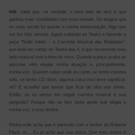
MB:
Sabe que, na verdade, o meu lado de atriz é que
ganhou mais visibilidade com esse seriado. Os elogios que
eu mais recebi foi quanto a minha interpretação. Algo que
me fez feliz demais. Agora voltando ao Teatro e fazendo a
peça “Noite Infeliz – a Comédia Musical das Maldades”,
que está em cartaz no Teatro doa 4, é que novamente meu
lado musical veio a tona de novo. Quando a peça acaba as
pessoas vêm elogiar minha atuação e, principalmente,
minha voz. Querem saber onde eu canto, se tenho carreira
solo, se tenho CD. Bom, alguma coisa isso deve significar,
né? E acredito que temos que ficar de olho nos sinais.
Então, se eu penso em seguir carreira musical é sua
pergunta? Porque não se tem tanta gente que elogia a
minha voz, o meu timbre.
Minha mãe acha que é parecido com o timbre da Roberta
Flack. rs… Eu já acho que sou única. Que meu timbre é