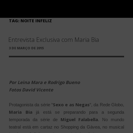
TAG:
NOITE INFELIZ
Entrevista Exclusiva com Maria Bia
PUBLICADO
3 DE MARÇO DE 2015
EM
Por Leina Mara e Rodrigo Bueno
Fotos David Vicente
Sexo e as Negas
Protagonista da série “
“, da Rede Globo,
Maria Bia
já está se preparando para a segunda
Miguel Falabella
temporada da série de
. No mundo
teatral está em cartaz no Shopping da Gávea, no musical