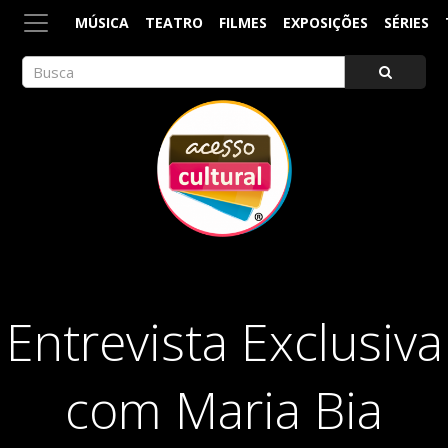
MÚSICA
TEATRO
FILMES
EXPOSIÇÕES
SÉRIES
ACESSO CULTURAL
Arte, Cultura Pop e Entretenimento
Entrevista Exclusiva
com Maria Bia