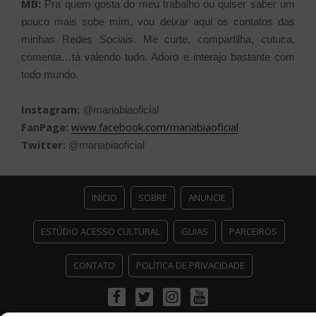
MB:
Pra quem gosta do meu trabalho ou quiser saber um
pouco mais sobe mim, vou deixar aqui os contatos das
minhas Redes Sociais. Me curte, compartilha, cutuca,
comenta…tá valendo tudo. Adoro e interajo bastante com
todo mundo.
Instagram:
@mariabiaoficial
FanPage:
www.facebook.com/mariabiaoficial
Twitter
: @mariabiaoficial
INÍCIO
SOBRE
ANUNCIE
ESTÚDIO ACESSO CULTURAL
GUIAS
PARCEIROS
CONTATO
POLÍTICA DE PRIVACIDADE
Facebook
Twitter
Instagram
Youtube