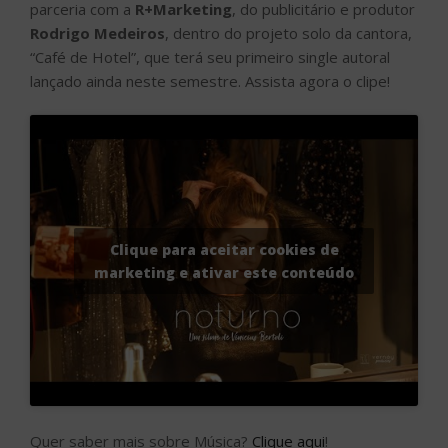
parceria com a
R+Marketing
, do publicitário e produtor
Rodrigo Medeiros
, dentro do projeto solo da cantora,
“Café de Hotel”, que terá seu primeiro single autoral
lançado ainda neste semestre. Assista agora o clipe!
Clique para aceitar cookies de
marketing e ativar este conteúdo
Quer saber mais sobre Música?
Clique aqui
!