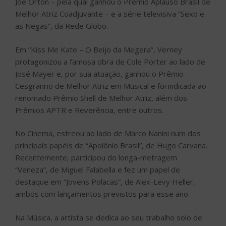
Joe Orton – pela qual ganhou o Prêmio Aplauso Brasil de
Melhor Atriz Coadjuvante – e a série televisiva “Sexo e
as Negas”, da Rede Globo.
Em “Kiss Me Kate – O Beijo da Megera”, Verney
protagonizou a famosa obra de Cole Porter ao lado de
José Mayer e, por sua atuação, ganhou o Prêmio
Cesgranrio de Melhor Atriz em Musical e foi indicada ao
renomado Prêmio Shell de Melhor Atriz, além dos
Prêmios APTR e Reverência, entre outros.
No Cinema, estreou ao lado de Marco Nanini num dos
principais papéis de “Apolônio Brasil”, de Hugo Carvana.
Recentemente, participou do longa-metragem
“Veneza”, de Miguel Falabella e fez um papel de
destaque em “Jovens Polacas”, de Alex-Levy Heller,
ambos com lançamentos previstos para esse ano.
Na Música, a artista se dedica ao seu trabalho solo de