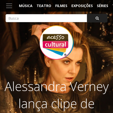
MÚSICA
TEATRO
FILMES
EXPOSIÇÕES
SÉRIES
ACESSO CULTURAL
Arte, Cultura Pop e Entretenimento
Alessandra Verney
lança clipe de