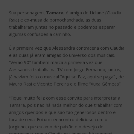
Sua personagem,
Tamara
, é amiga de Lidiane (Claudia
Raia) e ex-musa da pornochanchada, as duas
trabalharam juntas no passado e podemos esperar
algumas confusões a caminho.
É a primeira vez que Alessandra contracena com Claudia
e as duas já eram amigas do universo dos musicais.
“Verão 90” também marca a primeira vez que
Alessandra trabalha na TV com Jorge Fernando; juntos,
já haviam feito o musical “Aqui se Faz, aqui se paga” , de
Mauro Rasi e Vicente Pereira e o filme “Xuxa Gêmeas”.
“Fiquei muito feliz com esse convite para interpretar a
Tamara, pois não há nada melhor do que trabalhar com
amigos queridos e que são tão generosos dentro e
fora de cena. Foi um reencontro delicioso com o
Jorginho, que eu amo de paixão e o desejo de
contracenar com a Claudia era imenso, há tempos!