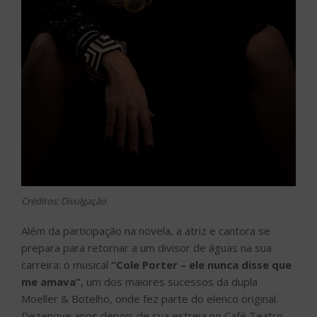
Créditos: Divulgação
Além da participação na novela, a atriz e cantora se
prepara para retornar a um divisor de águas na sua
carreira: o musical
“Cole Porter – ele nunca disse que
me amava”
, um dos maiores sucessos da dupla
Moeller & Botelho, onde fez parte do elenco original.
Dezenove anos depois de sua estreia no Café Teatro