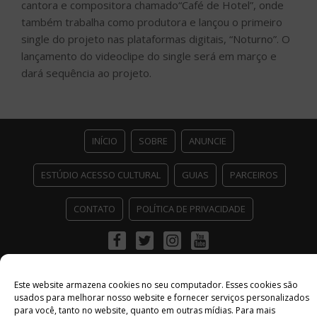
cantora e compositora chamado“Café de Hotel”, onde
também trabalha como produtora e lançou o primeiro
single do projeto nas plataformas digitais, “Noturno”. O
lançamento do videoclipe do single será em março e
dará sequência ao projeto.
INÍCIO
SOBRE
ANUNCIE
ESTÚDIO ACESSO CULTURAL
GUIAS
PARCEIROS
CONTATO
POLÍTICA DE PRIVACIDADE
Facebook
Twitter
Instagram
Youtube
©
Copyright
2026 Acesso Cultural - Arte, Cultura Pop e Entretenimento
Desenvolvido por
Del Vieira
Este website armazena cookies no seu computador. Esses cookies são
usados ​​para melhorar nosso website e fornecer serviços personalizados
para você, tanto no website, quanto em outras mídias. Para mais