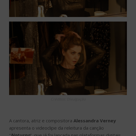
Créditos: Divulgação
A cantora, atriz e compositora
Alessandra Verney
apresenta o videoclipe da releitura da canção
“
Noturno
”, que já foi lançada nas plataformas digitais.