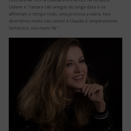
Lidiane e Tamara são amigas de longa data e se
alfinetam o tempo todo, uma provoca a outra. Nos
divertimos muito nas cenas! A Claudia é simplesmente
fantástica, sou muito fã! ”